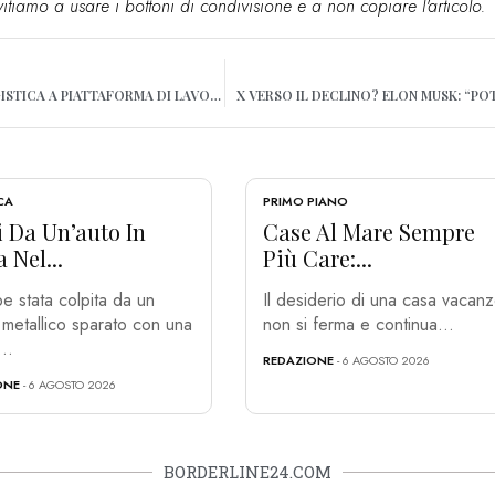
vitiamo a usare i bottoni di condivisione e a non copiare l'articolo.
WHATSAPP, DA MESSAGGISTICA A PIATTAFORMA DI LAVORO
X VERSO IL DECLINO? ELON MUSK: “P
CA
PRIMO PIANO
i Da Un’auto In
Case Al Mare Sempre
 Nel...
Più Care:...
e stata colpita da un
Il desiderio di una casa vacan
o metallico sparato con una
non si ferma e continua...
...
REDAZIONE
- 6 AGOSTO 2026
ONE
- 6 AGOSTO 2026
BORDERLINE24.COM