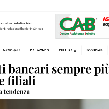
sponsabile:
Adalisa Mei
zioni: redazione@borderline24.com
NAZIONALE
DAL MONDO
CULTURA
ECONOMIA
ti bancari sempre pi
 filiali
ta tendenza