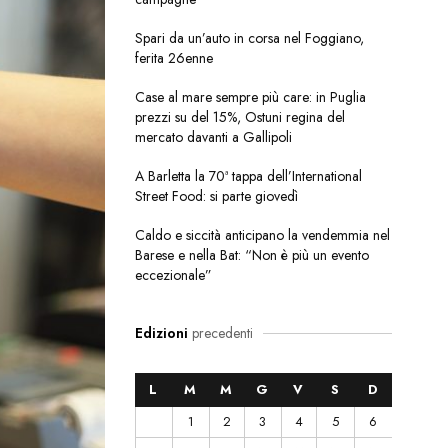
Spari da un’auto in corsa nel Foggiano,
ferita 26enne
Case al mare sempre più care: in Puglia
prezzi su del 15%, Ostuni regina del
mercato davanti a Gallipoli
A Barletta la 70ª tappa dell’International
Street Food: si parte giovedì
Caldo e siccità anticipano la vendemmia nel
Barese e nella Bat: “Non è più un evento
eccezionale”
Edizioni
precedenti
L
M
M
G
V
S
D
1
2
3
4
5
6