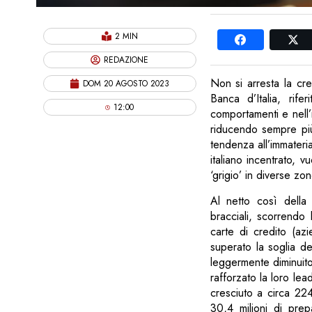
2 MIN
REDAZIONE
Non si arresta la cres
DOM 20 AGOSTO 2023
Banca d’Italia, rif
12:00
comportamenti e nell’
riducendo sempre più 
tendenza all’immateri
italiano incentrato, 
‘grigio’ in diverse zo
Al netto così della
bracciali, scorrendo l
carte di credito (az
superato la soglia de
leggermente diminuito
rafforzato la loro le
cresciuto a circa 22
30,4 milioni di prep