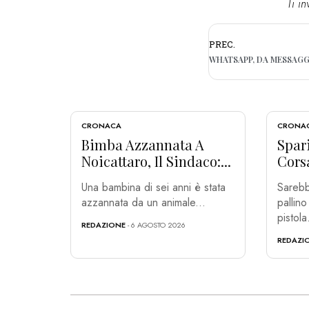
Ti in
PREC.
CRONACA
CRONA
Bimba Azzannata A
Spar
Noicattaro, Il Sindaco:...
Corsa
Una bambina di sei anni è stata
Sarebb
azzannata da un animale...
pallin
pistola
REDAZIONE
- 6 AGOSTO 2026
REDAZI