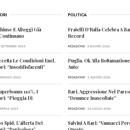
ORI
POLITICA
Chiuse E Alloggi Già
Fratelli D’Italia Celebra A Bar
 Continuano
Record
6 SETTEMBRE 2025
REDAZIONE
- 3 AGOSTO 2026
ccetta Le Condizioni Enel,
Puglia, Ok Alla Rottamazione
i: “Insoddisfacenti”
Auto:
1 MAGGIO 2025
REDAZIONE
- 2 AGOSTO 2026
uperbonus 110%, I
Bari, Aggressione Nel Parco
i: “Pioggia Di
“Denunce Inascoltate”
 APRILE 2025
REDAZIONE
- 25 LUGLIO 2026
o Spid, L’allerta Dei
Salvini A Bari: “Vannacci Per
ri: “Pericolosa”
Questo