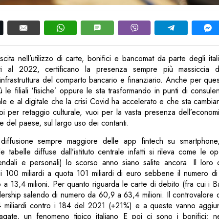
cita nell’utilizzo di carte, bonifici e bancomat da parte degli itali
eriti al 2022, certificano la presenza sempre più massiccia d
infrastruttura del comparto bancario e finanziario. Anche per quest
le filiali ‘fisiche’ oppure le sta trasformando in punti di consule
ale e al digitale che la crisi Covid ha accelerato e che sta cambi
vuoi per retaggio culturale, vuoi per la vasta presenza dell’economi
ne del paese, sul largo uso dei contanti.
 diffusione sempre maggiore delle app fintech su smartphone
e tabelle diffuse dall’istituto centrale infatti si rileva come le o
iendali e personali) lo scorso anno siano salite ancora. Il loro 
i 100 miliardi a quota 101 miliardi di euro sebbene il numero di 
 a 13,4 milioni. Per quanto riguarda le carte di debito (fra cui i
adership salendo di numero da 60,9 a 63,4 milioni. Il controvalore
4 miliardi contro i 184 del 2021 (+21%) e a queste vanno aggiu
agate, un fenomeno tipico italiano E poi ci sono i bonifici: n