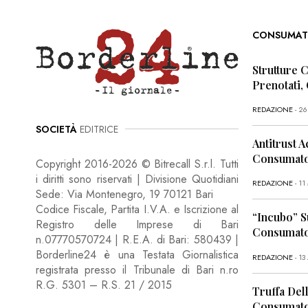
CONSUMAT
Strutture 
Prenotati,
REDAZIONE
- 2
SOCIETÀ
EDITRICE
Antitrust A
Consumator
Copyright 2016-2026 © Bitrecall S.r.l. Tutti
i diritti sono riservati | Divisione Quotidiani
REDAZIONE
- 1
Sede: Via Montenegro, 19 70121 Bari
Codice Fiscale, Partita I.V.A. e Iscrizione al
“Incubo” S
Registro delle Imprese di Bari
Consumator
n.07770570724 | R.E.A. di Bari: 580439 |
Borderline24 è una Testata Giornalistica
REDAZIONE
- 13
registrata presso il Tribunale di Bari n.ro
R.G. 5301 – R.S. 21 / 2015
Truffa Dell
Consumato