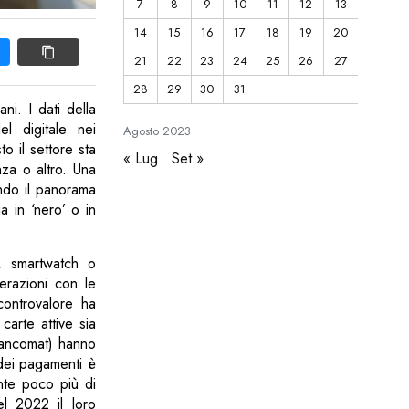
7
8
9
10
11
12
13
14
15
16
17
18
19
20
21
22
23
24
25
26
27
28
29
30
31
ani. I dati della
el digitale nei
Agosto
2023
o il settore sta
« Lug
Set »
nza o altro. Una
ando il panorama
a in ‘nero’ o in
, smartwatch o
perazioni con le
controvalore ha
carte attive sia
 Bancomat) hanno
 dei pagamenti è
nte poco più di
el 2022 il loro