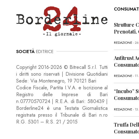
CONSUMAT
Strutture 
Prenotati,
REDAZIONE
- 2
SOCIETÀ
EDITRICE
Antitrust A
Consumator
Copyright 2016-2026 © Bitrecall S.r.l. Tutti
i diritti sono riservati | Divisione Quotidiani
REDAZIONE
- 1
Sede: Via Montenegro, 19 70121 Bari
Codice Fiscale, Partita I.V.A. e Iscrizione al
“Incubo” S
Registro delle Imprese di Bari
Consumator
n.07770570724 | R.E.A. di Bari: 580439 |
Borderline24 è una Testata Giornalistica
REDAZIONE
- 13
registrata presso il Tribunale di Bari n.ro
R.G. 5301 – R.S. 21 / 2015
Truffa Dell
Consumato