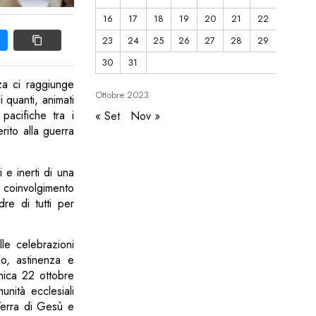
16
17
18
19
20
21
22
23
24
25
26
27
28
29
30
31
nza ci raggiunge
Ottobre
2023
i quanti, animati
pacifiche tra i
« Set
Nov »
rito alla guerra
 e inerti di una
o coinvolgimento
dre di tutti per
lle celebrazioni
no, astinenza e
nica 22 ottobre
unità ecclesiali
 Terra di Gesù e