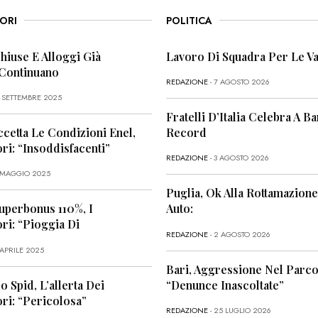
ORI
POLITICA
Chiuse E Alloggi Già
Lavoro Di Squadra Per Le Va
 Continuano
REDAZIONE
- 7 AGOSTO 2026
6 SETTEMBRE 2025
Fratelli D’Italia Celebra A Bar
ccetta Le Condizioni Enel,
Record
i: “Insoddisfacenti”
REDAZIONE
- 3 AGOSTO 2026
1 MAGGIO 2025
Puglia, Ok Alla Rottamazione
uperbonus 110%, I
Auto:
i: “Pioggia Di
REDAZIONE
- 2 AGOSTO 2026
 APRILE 2025
Bari, Aggressione Nel Parco
o Spid, L’allerta Dei
“Denunce Inascoltate”
ri: “Pericolosa”
REDAZIONE
- 25 LUGLIO 2026