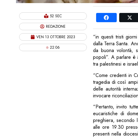
52 SEC
REDAZIONE
“in questi tristi gio
VEN 13 OTTOBRE 2023
dalla Terra Santa. Anc
22:06
da buona volontà, si
popoli”. A parlare è 
tra palestinesi e israel
“Come credenti in Cri
tragedia di così ampi
delle autorità intern
invocare riconciliazio
“Pertanto, invito tut
eucaristiche di dom
preghiera, secondo l
alle ore 19.30 presso
presenti nella dioces