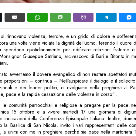
rni si rinnovano violenza, terrore, e un grido di dolore e soffere
ora una volta viene violata la dignità dell’uomo, ferendo il cuore d
 spendono quotidianamente per edificare relazioni fraterne e 
Monsignor Giuseppe Satriano, arcivescovo di Bari e Bitonto in me
iani.
sto avvertiamo il dovere evangelico di non restare spettatori muti
e proporzioni – continua – Nell’auspicare il dialogo e il sollecit
azionali e dei leader politici, ci rivolgiamo nella preghiera al Pa
ne, pace e la rapida cessazione delle violenze in corso”..
te le comunità parrocchiali e religiose a pregare per la pace ne
enica 15 ottobre e a vivere martedì 17 una giornata di digiu
e indicazioni della Conferenza Episcopale Italiana. Inoltre, dome
 la Basilica di San Nicola, invito i vari rappresentanti delle com
i, a unirsi con me in preghiera perché sia pace nella martoriata