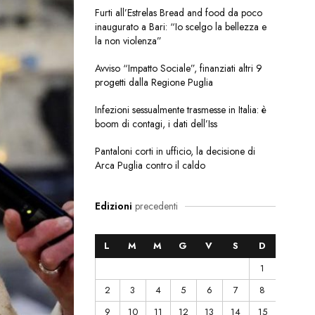
Furti all’Estrelas Bread and food da poco
inaugurato a Bari: “Io scelgo la bellezza e
la non violenza”
Avviso “Impatto Sociale”, finanziati altri 9
progetti dalla Regione Puglia
Infezioni sessualmente trasmesse in Italia: è
boom di contagi, i dati dell’Iss
Pantaloni corti in ufficio, la decisione di
Arca Puglia contro il caldo
Edizioni
precedenti
L
M
M
G
V
S
D
1
2
3
4
5
6
7
8
9
10
11
12
13
14
15