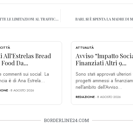
ITALIA-MALTA, ECCO TUTTE LE LIMITAZIONI AL TRAFFICO PREVISTE A BARI
BARI, SI È SPENTA LA MADRE DI 
 CITTÀ
ATTUALITÀ
i All’Estrelas Bread
Avviso “Impatto Socia
 Food Da...
Finanziati Altri 9...
 e commenti sui social. La
Sono stati approvati ulteriori
cia è di Ana Estrela...
progetti ammessi a finanzia
nell’ambito dell’Avviso...
IONE
- 8 AGOSTO 2026
REDAZIONE
- 8 AGOSTO 2026
BORDERLINE24.COM