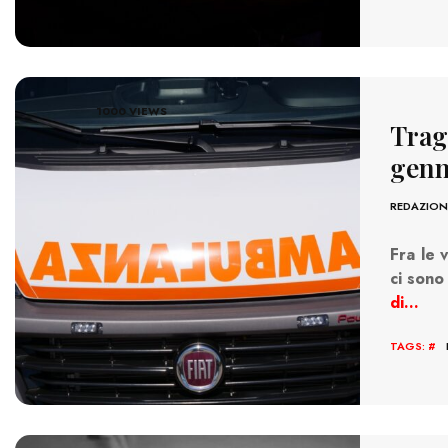
1000 VIEWS
Trage
genn
REDAZION
Fra le 
ci sono
di…
TAGS: #