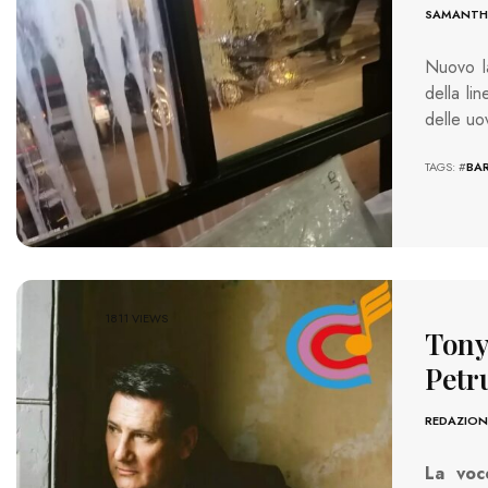
SAMANTHA
Nuovo l
della li
delle u
TAGS: #
BAR
1811 VIEWS
Tony
Petru
REDAZION
La voc