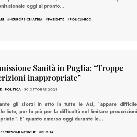
onfusionale oggi al pronto…
ARI
#
NEUROPSICHIATRIA
#
PAZIENTE
#
POLICLINICO
issione Sanità in Puglia: “Troppe
crizioni inappropriate”
E
-
POLITICA
- 30 OTTOBRE 2023
nte gli sforzi in atto in tutte le Asl, “appare difficile
le liste, per lo più per la difficoltà nel limitare prescrizioni
priate”. E’ quanto emerso oggi durante le…
RESCRIZIONI MEDICHE
#
PUGLIA