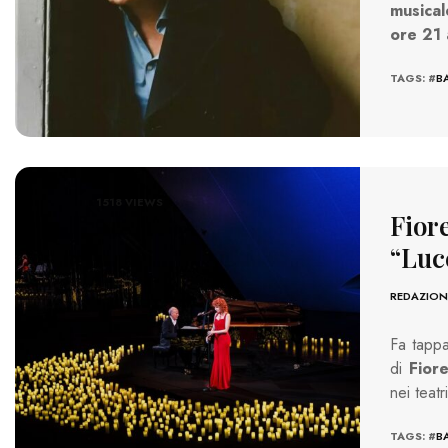
musical
ore 21 
TAGS: #
B
1518 VIEWS
Fior
“Luc
REDAZION
Fa tappa
di
Fior
nei teat
TAGS: #
B