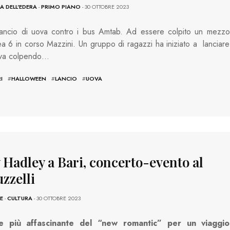
 DELL'EDERA
-
PRIMO PIANO
- 30 OTTOBRE 2023
ancio di uova contro i bus Amtab. Ad essere colpito un mezzo
nea 6 in corso Mazzini. Un gruppo di ragazzi ha iniziato a lanciare
ova colpendo…
I
#
HALLOWEEN
#
LANCIO
#
UOVA
 Hadley a Bari, concerto-evento al
zzelli
E
-
CULTURA
- 30 OTTOBRE 2023
e più affascinante del “new romantic” per un viaggio