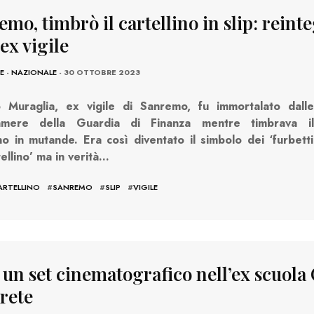
mo, timbrò il cartellino in slip: reint
’ex vigile
E
-
NAZIONALE
- 30 OTTOBRE 2023
o Muraglia, ex vigile di Sanremo, fu immortalato dalle
amere della Guardia di Finanza mentre timbrava il
ino in mutande. Era così diventato il simbolo dei ‘furbetti
tellino’ ma in verità…
ARTELLINO
#
SANREMO
#
SLIP
#
VIGILE
 un set cinematografico nell’ex scuola
Prete