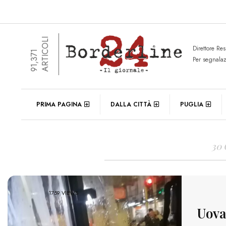
ARTICOLI
Direttore Re
91,371
Per segnala
DAIL
PRIMA PAGINA
DALLA CITTÀ
PUGLIA
30
1759 VIEWS
Uova