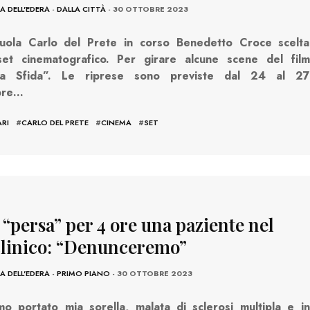
 DELL'EDERA
-
DALLA CITTÀ
- 30 OTTOBRE 2023
cuola Carlo del Prete in corso Benedetto Croce scelta
et cinematografico. Per girare alcune scene del film
ima Sfida”. Le riprese sono previste dal 24 al 27
bre…
ARI
#
CARLO DEL PRETE
#
CINEMA
#
SET
 “persa” per 4 ore una paziente nel
clinico: “Denunceremo”
 DELL'EDERA
-
PRIMO PIANO
- 30 OTTOBRE 2023
o portato mia sorella, malata di sclerosi multipla e in