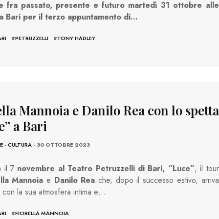
e fra passato, presente e futuro martedì 31 ottobre alle
a Bari per il terzo appuntamento di…
ARI
#
PETRUZZELLI
#
TONY HADLEY
ella Mannoia e Danilo Rea con lo spett
e” a Bari
E
-
CULTURA
- 30 OTTOBRE 2023
 il 7
novembre al Teatro Petruzzelli di Bari, “Luce”
, il tour
ella Mannoia
e
Danilo Rea
che, dopo il successo estivo, arriva
ri con la sua atmosfera intima e…
ARI
#
FIORELLA MANNOIA