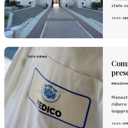
stato c
TAGS: #
B
1570 VIEWS
Comm
pres
REDAZION
Nonosta
ridurre 
inappro
TAGS: #
P