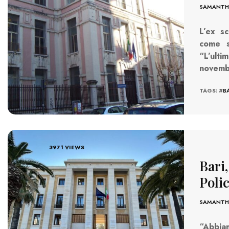
SAMANTHA
L’ex s
come s
“L’ult
novem
TAGS: #
B
3971 VIEWS
Bari,
Poli
SAMANTHA
“Abbiam