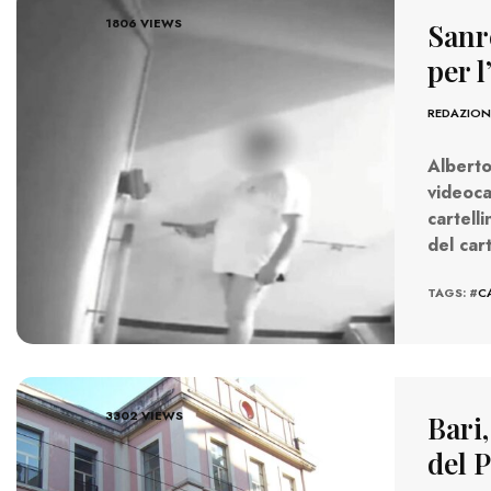
1806 VIEWS
Sanre
per l
REDAZION
Albert
videoc
cartell
del car
TAGS: #
C
3302 VIEWS
Bari,
del 