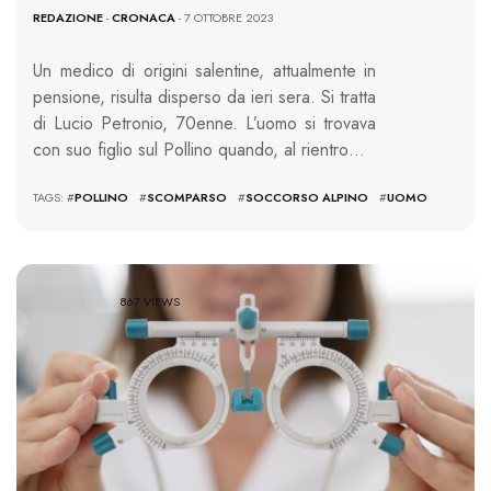
REDAZIONE
-
CRONACA
- 7 OTTOBRE 2023
Un medico di origini salentine, attualmente in
pensione, risulta disperso da ieri sera. Si tratta
di Lucio Petronio, 70enne. L’uomo si trovava
con suo figlio sul Pollino quando, al rientro…
TAGS: #
POLLINO
#
SCOMPARSO
#
SOCCORSO ALPINO
#
UOMO
867 VIEWS