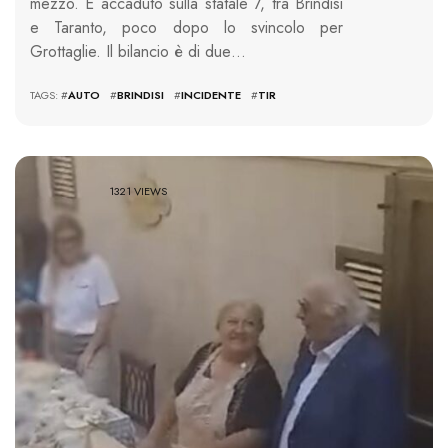
mezzo. È accaduto sulla statale 7, tra Brindisi
e Taranto, poco dopo lo svincolo per
Grottaglie. Il bilancio è di due…
TAGS: #
AUTO
#
BRINDISI
#
INCIDENTE
#
TIR
1321 VIEWS