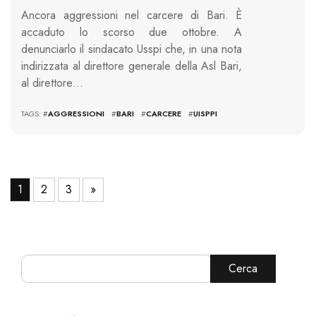
Ancora aggressioni nel carcere di Bari. È
accaduto lo scorso due ottobre. A
denunciarlo il sindacato Usspi che, in una nota
indirizzata al direttore generale della Asl Bari,
al direttore…
TAGS: #
AGGRESSIONI
#
BARI
#
CARCERE
#
UISPPI
1
2
3
»
Cerca