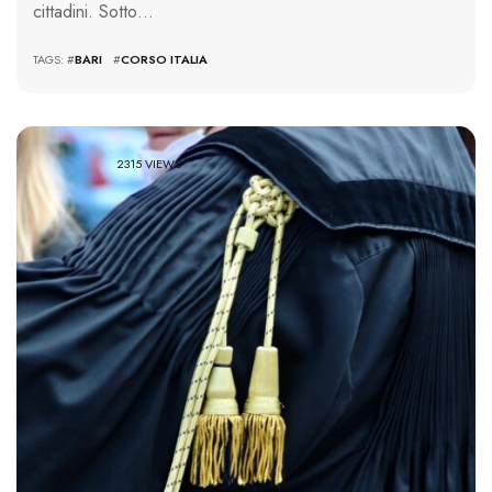
cittadini. Sotto…
TAGS: #
BARI
#
CORSO ITALIA
2315 VIEWS