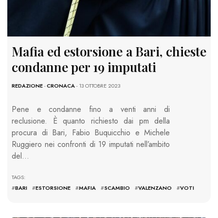
Mafia ed estorsione a Bari, chieste
condanne per 19 imputati
REDAZIONE
-
CRONACA
- 13 OTTOBRE 2023
Pene e condanne fino a venti anni di
reclusione. È quanto richiesto dai pm della
procura di Bari, Fabio Buquicchio e Michele
Ruggiero nei confronti di 19 imputati nell’ambito
del…
TAGS:
#
BARI
#
ESTORSIONE
#
MAFIA
#
SCAMBIO
#
VALENZANO
#
VOTI