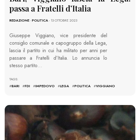
passa a Fratelli d’Italia
REDAZIONE
-
POLITICA
- 13 OTTOBRE 2023
Giuseppe Viggiano, vice presidente del
consiglio comunale e capogruppo della Lega,
lascia il partito in cui ha militato per anni per
passare a Fratelli d’Italia. Lo annuncia lo
stesso partito…
TAGS:
#
BARI
#
FDI
#
IMPEDOVO
#
LEGA
#
POLITICA
#
VIGGIANO
781 VIEWS