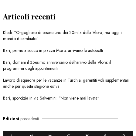
Articoli recenti
Kledi: “Orgoglioso di essere uno dei 20mila della Vlora, ma oggi il
mondo è cambiato”
Bari, palme a secco in piazza Moro: arrivano le autobotti
Bari, domani il 35esimo anniversario dell’arrivo della Vlora: il
programma degli appuntamenti
Lavoro di squadra per le vacanze in Turchia: garantiti voli supplementari
anche per questa stagione estiva
Bari, sporcizia in via Salvemini: “Non viene mai lavata”
Edizioni
precedenti
L
M
M
G
V
S
D