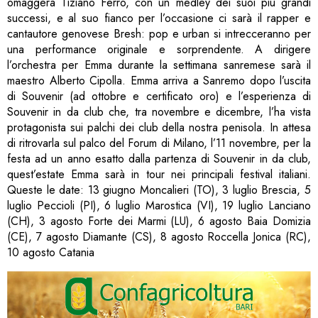
omaggerà Tiziano Ferro, con un medley dei suoi più grandi
successi, e al suo fianco per l’occasione ci sarà il rapper e
cantautore genovese Bresh: pop e urban si intrecceranno per
una performance originale e sorprendente. A dirigere
l’orchestra per Emma durante la settimana sanremese sarà il
maestro Alberto Cipolla. Emma arriva a Sanremo dopo l’uscita
di Souvenir (ad ottobre e certificato oro) e l’esperienza di
Souvenir in da club che, tra novembre e dicembre, l’ha vista
protagonista sui palchi dei club della nostra penisola. In attesa
di ritrovarla sul palco del Forum di Milano, l’11 novembre, per la
festa ad un anno esatto dalla partenza di Souvenir in da club,
quest’estate Emma sarà in tour nei principali festival italiani.
Queste le date: 13 giugno Moncalieri (TO), 3 luglio Brescia, 5
luglio Peccioli (PI), 6 luglio Marostica (VI), 19 luglio Lanciano
(CH), 3 agosto Forte dei Marmi (LU), 6 agosto Baia Domizia
(CE), 7 agosto Diamante (CS), 8 agosto Roccella Jonica (RC),
10 agosto Catania