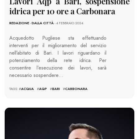
Lavori Aqp a Bari, sospensione
idrica per 10 ore a Carbonara
REDAZIONE
-
DALLA CITTÀ
- 4 FEBBRAIO 2024
Acquedotto Pugliese sta effettuando
interventi per il miglioramento del servizio
nell’abitato di Bari. I lavori riguardano il
potenziamento della rete idrica. Per
consentire l’esecuzione dei lavori, sarà
necessario sospendere…
TAGS: #
ACQUA
#
AQP
#
BARI
#
CARBONARA
1413 VIEWS