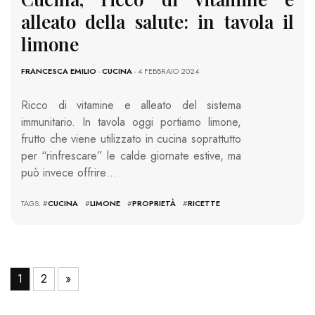
alleato della salute: in tavola il
limone
FRANCESCA EMILIO
-
CUCINA
- 4 FEBBRAIO 2024
Ricco di vitamine e alleato del sistema
immunitario. In tavola oggi portiamo limone,
frutto che viene utilizzato in cucina soprattutto
per “rinfrescare” le calde giornate estive, ma
può invece offrire…
TAGS: #
CUCINA
#
LIMONE
#
PROPRIETÀ
#
RICETTE
1
2
»