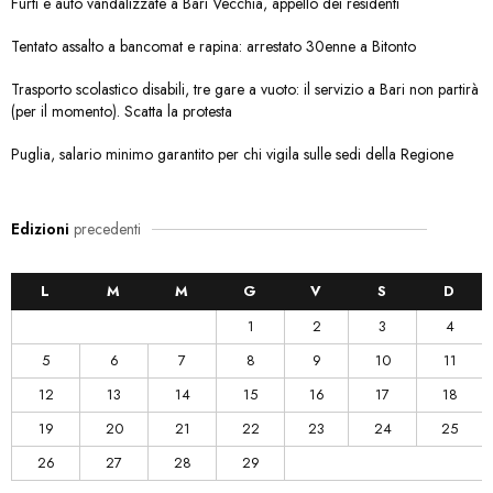
Furti e auto vandalizzate a Bari Vecchia, appello dei residenti
Tentato assalto a bancomat e rapina: arrestato 30enne a Bitonto
Trasporto scolastico disabili, tre gare a vuoto: il servizio a Bari non partirà
(per il momento). Scatta la protesta
Puglia, salario minimo garantito per chi vigila sulle sedi della Regione
Edizioni
precedenti
L
M
M
G
V
S
D
1
2
3
4
5
6
7
8
9
10
11
12
13
14
15
16
17
18
19
20
21
22
23
24
25
26
27
28
29