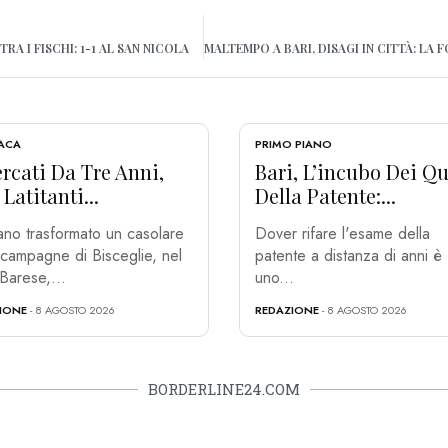
RA I FISCHI: 1-1 AL SAN NICOLA
ACA
PRIMO PIANO
rcati Da Tre Anni,
Bari, L’incubo Dei Qu
Latitanti...
Della Patente:...
no trasformato un casolare
Dover rifare l'esame della
 campagne di Bisceglie, nel
patente a distanza di anni è
Barese,...
uno...
IONE
- 8 AGOSTO 2026
REDAZIONE
- 8 AGOSTO 2026
BORDERLINE24.COM