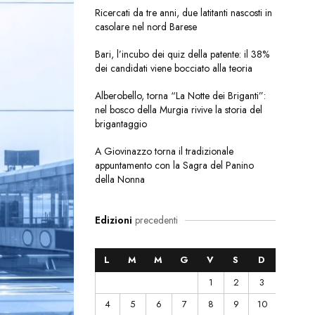
Ricercati da tre anni, due latitanti nascosti in
casolare nel nord Barese
Bari, l’incubo dei quiz della patente: il 38%
dei candidati viene bocciato alla teoria
Alberobello, torna “La Notte dei Briganti”:
nel bosco della Murgia rivive la storia del
brigantaggio
A Giovinazzo torna il tradizionale
appuntamento con la Sagra del Panino
della Nonna
Edizioni
precedenti
L
M
M
G
V
S
D
1
2
3
4
5
6
7
8
9
10