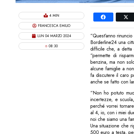
4 MIN
FRANCESCA EMILIO
“Quest’anno rinuncio 
LUN 04 MARZO 2024
Borderline24 una citt
08:30
difficile che, a dett
“permette di risparm
benzina, ma non solo
alcune famiglie a non
fa discutere il caro p
anche se fatto con la
“Non ho potuto muove
incertezze, e scuola
perché vorrei tornar
al 4, io, con i miei 
noi che siamo una fami
Una situazione che ri
500 euro a testa, per