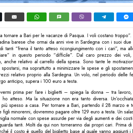
a tornare a Bari per le vacanze di Pasqua. I voli costano troppo”.
adina barese che ormai da anni vive in Sardegna con i suoi due f
a di tanti “frena il tanto atteso ricongiungimento con i cari”, ma a
iare” in questo periodo “difficile”. Dal caro prezzo dei voli,
, anche relativo al carrello della spesa. Sono tante le motivazio
 spostarsi, ma soprattutto a minimizzare le spese e gli spostament
rezzi relativo proprio alla Sardegna. Un volo, nel periodo delle fes
rgo anticipo, supera i 100 euro a testa.
rmi prima per fare i biglietti – spiega la donna – tra lavoro, 
, ho atteso. Ma la situazione non era tanto diversa. Un’occhia
e più spesso a casa. Per tornare a Bari, partendo il 28 marzo e t
due figli minorenni, dovremmo pagare oltre 129 euro a testa. Un sal
glia normale con spese assurde per via degli aumenti e dei costi rel
guarda tanti. Molti da qui non torneranno dai propri cari. Prima d
ché il costo è quello del biglietto base al quale vanno aggiunti i