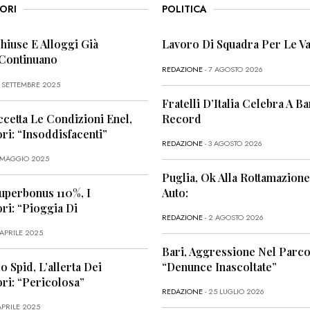
ORI
POLITICA
Chiuse E Alloggi Già
Lavoro Di Squadra Per Le Va
 Continuano
REDAZIONE
- 7 AGOSTO 2026
6 SETTEMBRE 2025
Fratelli D’Italia Celebra A Bar
ccetta Le Condizioni Enel,
Record
i: “Insoddisfacenti”
REDAZIONE
- 3 AGOSTO 2026
1 MAGGIO 2025
Puglia, Ok Alla Rottamazione
uperbonus 110%, I
Auto:
i: “Pioggia Di
REDAZIONE
- 2 AGOSTO 2026
 APRILE 2025
Bari, Aggressione Nel Parco
o Spid, L’allerta Dei
“Denunce Inascoltate”
ri: “Pericolosa”
REDAZIONE
- 25 LUGLIO 2026
APRILE 2025