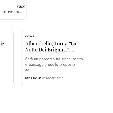
SUCC.
MALTEMPO A BARI, DISAGI IN CITTÀ: LA FORTE PIOGGIA ALLAGA LE STRADE
EVENTI
iz
Alberobello, Torna “La
Notte Dei Briganti”:...
Sarà un percorso tra storia, teatro
e paesaggio quello proposto
ad...
REDAZIONE
- 7 AGOSTO 2026