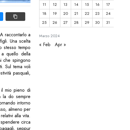
11
12
13
14
15
16
17
18
19
20
21
22
23
24
25
26
27
28
29
30
31
 A raccontarlo a
Marzo
2024
igli. Una scelta
« Feb
Apr »
llo stesso tempo
 a quello della
ni che spingono
i. Sul tema voli
tività pasquali,
il mio pieno di
ta la do sempre
ornando intorno
asso, almeno per
ativi alla vita.
i spendere circa
 bagagli, seppur