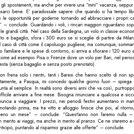
 gli spostamenti, ma anche per vivere una “mini” vacanza, seppur
nsarci bene. E’ paradossale sapere che quando si ha tempo libe
 le opportunità per goderne tornando ad abbracciare i propri ca
i” – conclude. Guardando i voli, i rincari maggiori riguardano sopra
le grandi città. Nel caso della Sardegna, un volo in classe econo
to e bagaglio, sfora i 300 euro se si sceglie di partire da Milan
l caso di città come il capoluogo pugliese, ma comunque, somman
familiare e le spese di contorno, si arriva a sfiorare i 120 euro a 
, come ad esempio Pisa o Firenze dove un volo per Bari, nel perio
testa (senza bagaglio e senza posto prenotato).
on frena solo i rientri, tanti i Baresi che hanno scelto di non spo
olitamente, a Pasqua, mi concedo qualche giorno fuori – spiega 
punta al semplice. In realtà sono diversi anni che va così, purtropp
fficile arrivare a fine mese. Bisogna rinunciare a qualcosa e si
inuncia a viaggiare. I prezzi, nei periodi festivi aumentano in ma
notando prima, ma tra vitto e alloggio finisce che poi, al ritorn
meno un mese” – conclude. “Quest’anno non faremo nulla – s
in merito ai viaggi, ma anche in merito al pranzo. Ce ne staremo a
nticipo, puntando al risparmio grazie alle offerte” – conclude.