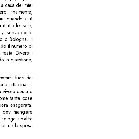
 a casa dei miei
ro, finalmente,
ri, quando si è
ttutto le isole,
my, senza posto
o o Bologna. Il
do il numero di
testa. Diversi i
do in questione,
starsi fuori dai
una cittadina –
o vivere costa e
ccome tante cose
niera esagerata.
o, devi mangiare
piega un’altra
 casa e la spesa