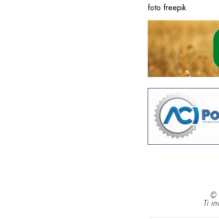
foto freepik
© 
Ti in