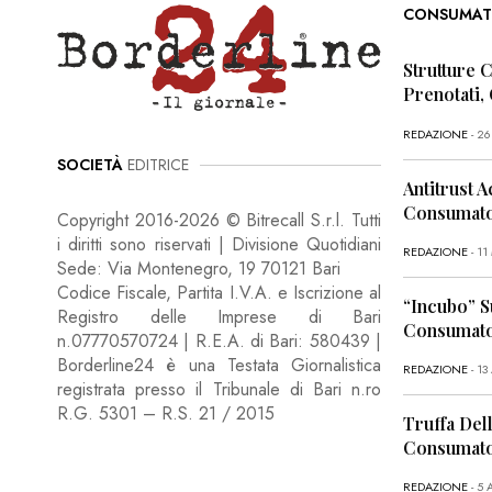
CONSUMAT
Strutture 
Prenotati,
REDAZIONE
- 2
SOCIETÀ
EDITRICE
Antitrust A
Consumator
Copyright 2016-2026 © Bitrecall S.r.l. Tutti
i diritti sono riservati | Divisione Quotidiani
REDAZIONE
- 1
Sede: Via Montenegro, 19 70121 Bari
Codice Fiscale, Partita I.V.A. e Iscrizione al
“Incubo” S
Registro delle Imprese di Bari
Consumator
n.07770570724 | R.E.A. di Bari: 580439 |
Borderline24 è una Testata Giornalistica
REDAZIONE
- 13
registrata presso il Tribunale di Bari n.ro
R.G. 5301 – R.S. 21 / 2015
Truffa Dell
Consumato
REDAZIONE
- 5 