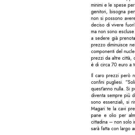
minimi e le spese per
genitori, bisogna pe
non si possono avere
deciso di vivere fuor
ma non sono escluse 
a sedere già prenota
prezzo diminuisce ne
componenti del nucleo 
prezzi da altre città
è di circa 70 euro a 
Il caro prezzi però n
confini pugliesi. “S
quest’anno nulla. Si 
diventa sempre più di
sono essenziali, si r
Magari te la cavi pre
pane e olio per al
cittadina – non solo 
sarà fatta con largo a