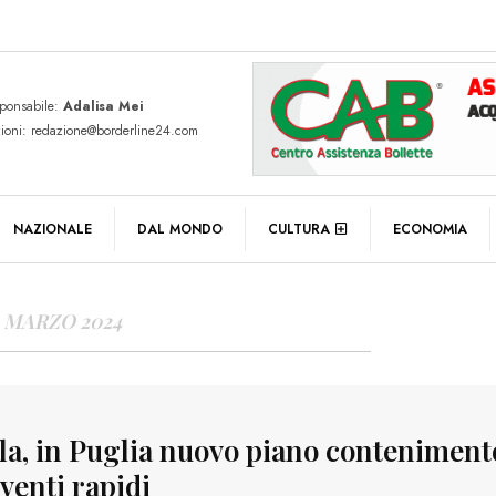
sponsabile:
Adalisa Mei
zioni: redazione@borderline24.com
Y ARCHIVES
NAZIONALE
DAL MONDO
CULTURA
ECONOMIA
5 MARZO 2024
lla, in Puglia nuovo piano conteniment
venti rapidi