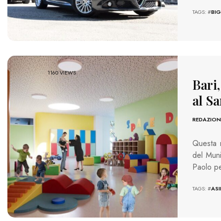
TAGS: #
BIG
1160 VIEWS
Bari,
al S
REDAZION
Questa m
del Muni
Paolo pe
TAGS: #
ASI