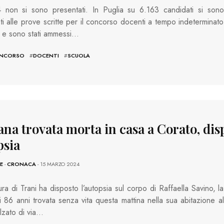
4 non si sono presentati. In Puglia su 6.163 candidati si sono
ti alle prove scritte per il concorso docenti a tempo indeterminato
 e sono stati ammessi…
NCORSO
#
DOCENTI
#
SCUOLA
ana trovata morta in casa a Corato, dis
psia
E
-
CRONACA
- 15 MARZO 2024
ra di Trani ha disposto l’autopsia sul corpo di Raffaella Savino, la
 86 anni trovata senza vita questa mattina nella sua abitazione al
alzato di via…