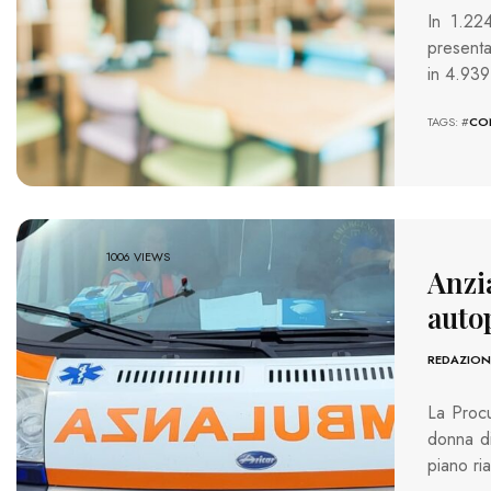
In 1.22
presenta
in 4.939
TAGS: #
CO
1006 VIEWS
Anzi
auto
REDAZION
La Procu
donna di
piano ri