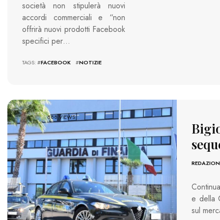
società non stipulerà nuovi
accordi commerciali e “non
offrirà nuovi prodotti Facebook
specifici per…
TAGS: #
FACEBOOK
#
NOTIZIE
888 VIEWS
Bigio
sequ
REDAZION
Continua
e della 
sul merc