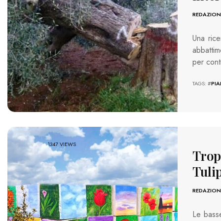
REDAZION
Una rice
abbattim
per cont
TAGS: #
PI
1347 VIEWS
Tropp
Tuli
REDAZION
Le basse