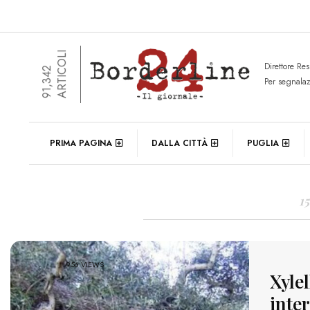
ARTICOLI
Direttore Re
91,342
Per segnala
DAIL
PRIMA PAGINA
DALLA CITTÀ
PUGLIA
1
956 VIEWS
Xyle
inter