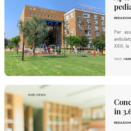
pedia
REDAZION
Per ass
ambulato
XXIII, l
TAGS: #
AM
9050 VIEWS
Conco
in 3.
REDAZION