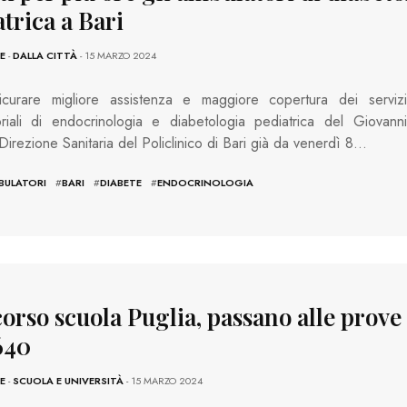
trica a Bari
E
-
DALLA CITTÀ
- 15 MARZO 2024
icurare migliore assistenza e maggiore copertura dei servizi
riali di endocrinologia e diabetologia pediatrica del Giovanni
a Direzione Sanitaria del Policlinico di Bari già da venerdì 8…
BULATORI
#
BARI
#
DIABETE
#
ENDOCRINOLOGIA
rso scuola Puglia, passano alle prove 
640
E
-
SCUOLA E UNIVERSITÀ
- 15 MARZO 2024