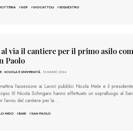
IOTTERIA
#
GDF
#
GIOCATTOLI
#
SEQUESTRO
 al via il cantiere per il primo asilo c
an Paolo
E
-
SCUOLA E UNIVERSITÀ
- 15 MARZO 2024
attina l’assessore ai Lavori pubblici Nicola Mele e il presidente
cipio III Nicola Schingaro hanno effettuato un sopralluogo al San
r l’avvio del cantiere per la…
LO NIDO
#
BARI
#
SAN PAOLO