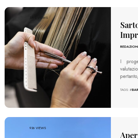
1392 VIEWS
Sarto
Impr
REDAZION
I proget
valutazi
pertanto
TAGS: #
BAR
936 VIEWS
Apert