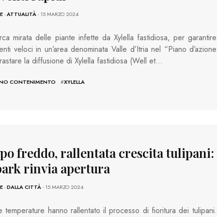
E
-
ATTUALITÀ
- 15 MARZO 2024
rca mirata delle piante infette da Xylella fastidiosa, per garantire
enti veloci in un’area denominata Valle d’Itria nel “Piano d’azione
rastare la diffusione di Xylella fastidiosa (Well et…
ANO CONTENIMENTO
#
XYLELLA
o freddo, rallentata crescita tulipani:
park rinvia apertura
E
-
DALLA CITTÀ
- 15 MARZO 2024
 temperature hanno rallentato il processo di fioritura dei tulipani.