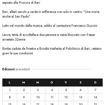
esposto alla Procura di Bari
Bari, alberi secchi e verde in sofferenza non solo in centro: “Una moria
anche al San Paolo”
Lutto nel mondo della musica, addio al cantautore Francesco Guccini
Lecce, tenta di accoltellare due persone e viene bloccato con il taser:
arrestato 32enne
Bimba caduta da finestra a Brindisi trasferita al Policlinico di Bari, restano
gravi le sue condizioni
Edizioni
precedenti
L
M
M
G
V
S
D
1
2
3
4
5
6
7
8
9
10
11
12
13
14
15
16
17
18
19
20
21