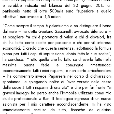
e avrebbe indicato nel bilancio del 30 giugno 2015 un
patrimonio netto di oltre 500mila euro “superiore a quello
effettivo” pari invece a -1,5 milioni.
“Come sempre il tempo è galantuomo e sa distinguere il bene
dal male – ha detto Gaetano Sassanelli, avvocato difensore –
sa scegliere fra chi è portatore di valori e chi di disvalori, fra
chi ha fatto certe scelte per passione e chi per vili interessi
economici. E credo che questa sentenza, adottando la formula
piena per tutti i capi di imputazione, abbia fatto le sue scelte”,
ha concluso. “Tutto quello che ho fatto so di averlo fatto nella
massima buona fede e comunque rimettendoci
economicamente tutti i miei risparmi, e non certo arricchendomi
– ha commentato invece Paparesta nel corso di dichiarazioni
spontanee e spiegando inoltre di “aver versato nelle casse
della società tutti i risparmi di una vita” e che per far fronte “ai
gravosi impegni ho perso anche l’immobile utilizzato come mio
studio professionale a Bari. Il fisiologico ingresso di un nuovo
azionista per il mio carattere accondiscendente, mi ha visto
immediatamente escluso da tutto, finanche da qualsiasi