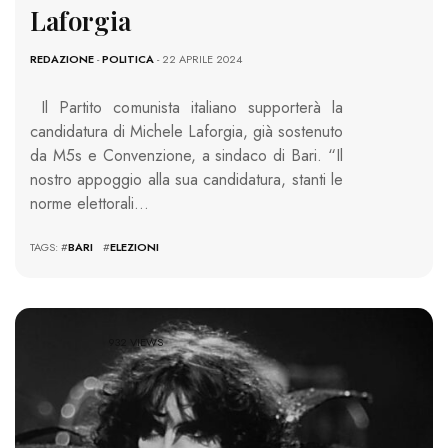
Laforgia
REDAZIONE
-
POLITICA
- 22 APRILE 2024
Il Partito comunista italiano supporterà la
candidatura di Michele Laforgia, già sostenuto
da M5s e Convenzione, a sindaco di Bari. “Il
nostro appoggio alla sua candidatura, stanti le
norme elettorali…
TAGS: #
BARI
#
ELEZIONI
932 VIEWS