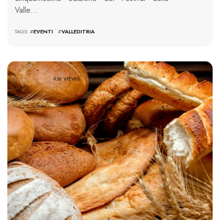
Valle…
TAGS: #
EVENTI
#
VALLEDITRIA
936 VIEWS