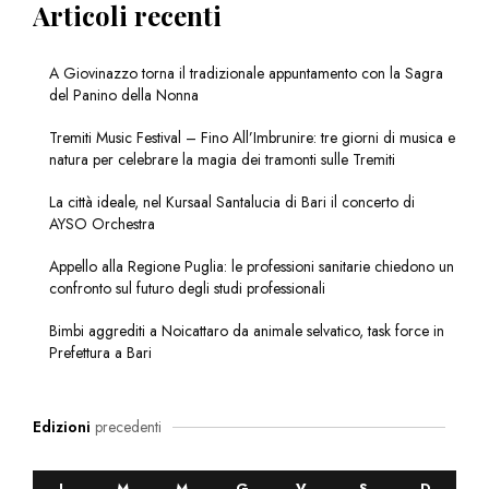
Articoli recenti
A Giovinazzo torna il tradizionale appuntamento con la Sagra
del Panino della Nonna
Tremiti Music Festival – Fino All’Imbrunire: tre giorni di musica e
natura per celebrare la magia dei tramonti sulle Tremiti
La città ideale, nel Kursaal Santalucia di Bari il concerto di
AYSO Orchestra
Appello alla Regione Puglia: le professioni sanitarie chiedono un
confronto sul futuro degli studi professionali
Bimbi aggrediti a Noicattaro da animale selvatico, task force in
Prefettura a Bari
Edizioni
precedenti
L
M
M
G
V
S
D