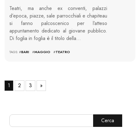
Teatri, ma anche ex conventi, palazzi
d’epoca, piazze, sale parrocchiali e chapiteau
si fanno palcoscenico per l’atteso
appuntamento dedicato al giovane pubblico.
Di foglia in foglia è il titolo della…
TAGS: #
BARI
#
MAGGIO
#
TEATRO
1
2
3
»
Cerca