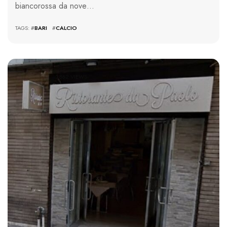
biancorossa da nove…
TAGS: #
BARI
#
CALCIO
2862 VIEWS