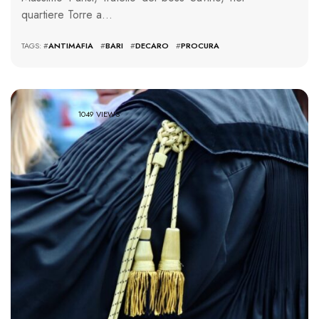
quartiere Torre a…
TAGS: #
ANTIMAFIA
#
BARI
#
DECARO
#
PROCURA
1049 VIEWS