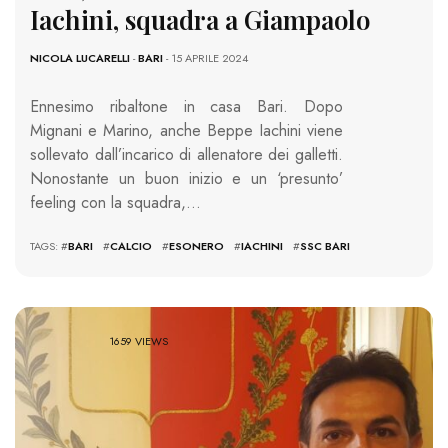
Iachini, squadra a Giampaolo
NICOLA LUCARELLI
-
BARI
- 15 APRILE 2024
Ennesimo ribaltone in casa Bari. Dopo
Mignani e Marino, anche Beppe Iachini viene
sollevato dall’incarico di allenatore dei galletti.
Nonostante un buon inizio e un ‘presunto’
feeling con la squadra,…
TAGS: #
BARI
#
CALCIO
#
ESONERO
#
IACHINI
#
SSC BARI
1659 VIEWS