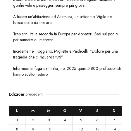
gonfie vele e passeggeri sempre più giovani
A fuoco un’abitazione ad Altamura, un ustionato. Vigile del
fuoco colto da malore
Trapianti, Italia seconda in Europa per donatori. Bari sul podio
per numero di interventi
Incidente nel Foggiano, Miglietta e Paolicelli: “Dolore per una
tragedia che ci riguarda tutti”
Infermieri in fuga dall’Italia, nel 2025 quasi 5.800 professionisti
hanno scelto l’estero
Edizioni
precedenti
L
M
M
G
V
S
D
1
2
3
4
5
6
7
8
9
10
11
12
13
14