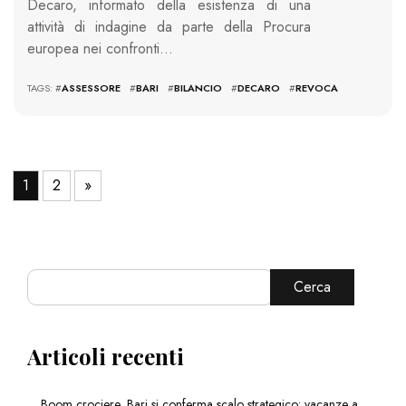
Decaro, informato della esistenza di una
attività di indagine da parte della Procura
europea nei confronti…
TAGS: #
ASSESSORE
#
BARI
#
BILANCIO
#
DECARO
#
REVOCA
1
2
»
Cerca
Articoli recenti
Boom crociere, Bari si conferma scalo strategico: vacanze a