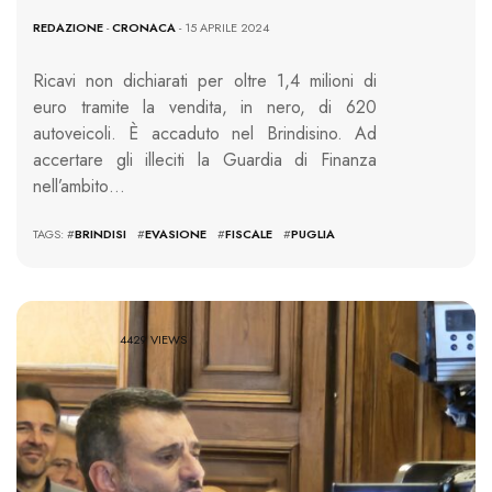
REDAZIONE
-
CRONACA
- 15 APRILE 2024
Ricavi non dichiarati per oltre 1,4 milioni di
euro tramite la vendita, in nero, di 620
autoveicoli. È accaduto nel Brindisino. Ad
accertare gli illeciti la Guardia di Finanza
nell’ambito…
TAGS: #
BRINDISI
#
EVASIONE
#
FISCALE
#
PUGLIA
4429 VIEWS