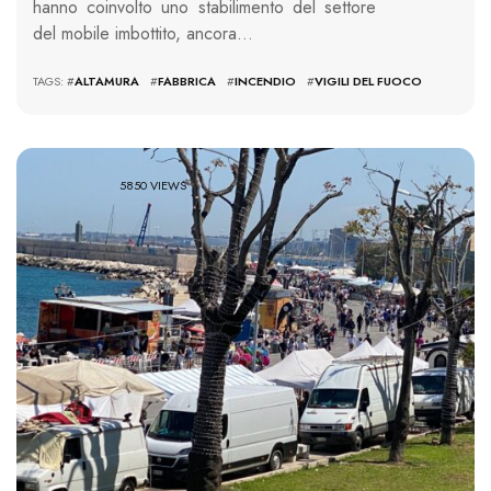
hanno coinvolto uno stabilimento del settore
del mobile imbottito, ancora…
TAGS: #
ALTAMURA
#
FABBRICA
#
INCENDIO
#
VIGILI DEL FUOCO
5850 VIEWS