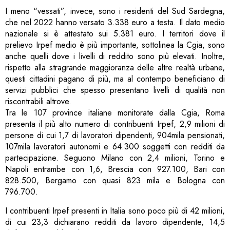
I meno “vessati”, invece, sono i residenti del Sud Sardegna,
che nel 2022 hanno versato 3.338 euro a testa. Il dato medio
nazionale si è attestato sui 5.381 euro. I territori dove il
prelievo Irpef medio è più importante, sottolinea la Cgia, sono
anche quelli dove i livelli di reddito sono più elevati. Inoltre,
rispetto alla stragrande maggioranza delle altre realtà urbane,
questi cittadini pagano di più, ma al contempo beneficiano di
servizi pubblici che spesso presentano livelli di qualità non
riscontrabili altrove.
Tra le 107 province italiane monitorate dalla Cgia, Roma
presenta il più alto numero di contribuenti Irpef, 2,9 milioni di
persone di cui 1,7 di lavoratori dipendenti, 904mila pensionati,
107mila lavoratori autonomi e 64.300 soggetti con redditi da
partecipazione. Seguono Milano con 2,4 milioni, Torino e
Napoli entrambe con 1,6, Brescia con 927.100, Bari con
828.500, Bergamo con quasi 823 mila e Bologna con
796.700.
I contribuenti Irpef presenti in Italia sono poco più di 42 milioni,
di cui 23,3 dichiarano redditi da lavoro dipendente, 14,5