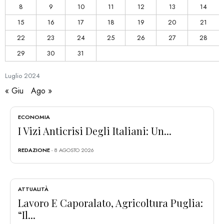
8
9
10
11
12
13
14
15
16
17
18
19
20
21
22
23
24
25
26
27
28
29
30
31
Luglio
2024
« Giu
Ago »
ECONOMIA
I Vizi Anticrisi Degli Italiani: Un...
REDAZIONE
- 8 AGOSTO 2026
ATTUALITÀ
Lavoro E Caporalato, Agricoltura Puglia:
“Il...