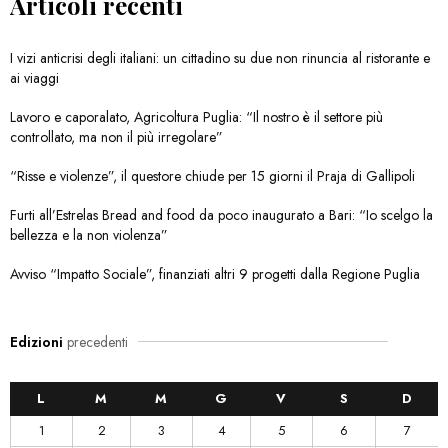
Articoli recenti
I vizi anticrisi degli italiani: un cittadino su due non rinuncia al ristorante e
ai viaggi
Lavoro e caporalato, Agricoltura Puglia: “Il nostro è il settore più
controllato, ma non il più irregolare”
“Risse e violenze”, il questore chiude per 15 giorni il Praja di Gallipoli
Furti all’Estrelas Bread and food da poco inaugurato a Bari: “Io scelgo la
bellezza e la non violenza”
Avviso “Impatto Sociale”, finanziati altri 9 progetti dalla Regione Puglia
Edizioni
precedenti
L
M
M
G
V
S
D
1
2
3
4
5
6
7