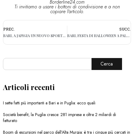
Borderline24.com
Ti invitiamo a usare i bottoni di condivisione e a non
copiare l'articolo.
PREC.
SUCC.
BARI, A JAPIGIA UN NUOVO SPORTELLO PER LA FACILITAZIONE DIGITALE
BARI, FESTA DI HALLOWEEN A PALESE: PREVISTE VARIAZIONI BUS
Cerca
Articoli recenti
I sette fatti più importanti a Bari e in Puglia: ecco quali
Società benefit, la Puglia cresce: 281 imprese e oltre 2 miliardi di
fatturato
Boom di escursioni nel parco dell’Alta Murgia: è tra i cinque più cercati in