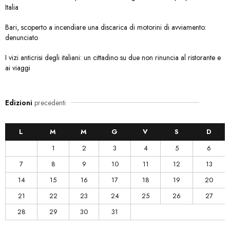
Italia
Bari, scoperto a incendiare una discarica di motorini di avviamento:
denunciato
I vizi anticrisi degli italiani: un cittadino su due non rinuncia al ristorante e
ai viaggi
Edizioni
precedenti
L
M
M
G
V
S
D
1
2
3
4
5
6
7
8
9
10
11
12
13
14
15
16
17
18
19
20
21
22
23
24
25
26
27
28
29
30
31