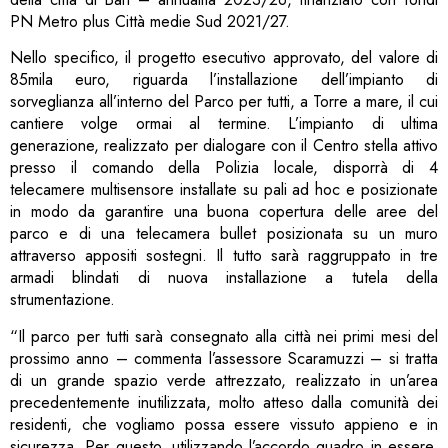
PN Metro plus Città medie Sud 2021/27.
Nello specifico, il progetto esecutivo approvato, del valore di
85mila euro, riguarda l’installazione dell’impianto di
sorveglianza all’interno del Parco per tutti, a Torre a mare, il cui
cantiere volge ormai al termine. L’impianto di ultima
generazione, realizzato per dialogare con il Centro stella attivo
presso il comando della Polizia locale, disporrà di 4
telecamere multisensore installate su pali ad hoc e posizionate
in modo da garantire una buona copertura delle aree del
parco e di una telecamera bullet posizionata su un muro
attraverso appositi sostegni. Il tutto sarà raggruppato in tre
armadi blindati di nuova installazione a tutela della
strumentazione.
“Il parco per tutti sarà consegnato alla città nei primi mesi del
prossimo anno – commenta l’assessore Scaramuzzi – si tratta
di un grande spazio verde attrezzato, realizzato in un’area
precedentemente inutilizzata, molto atteso dalla comunità dei
residenti, che vogliamo possa essere vissuto appieno e in
sicurezza. Per questo, utilizzando l’accordo quadro in essere,