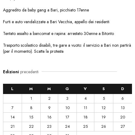
Aggredito da baby gang a Bari, picchiato 17enne
Furti e auto vandalizzate a Bari Vecchia, appello dei residenti
Tentato assalto a bancomat e rapina: arrestato 30enne a Bitonto
Trasporto scolastico disabili, tre gare a vuoto: il servizio a Bari non partirà
(per il momento). Scatta la protesta
Edizioni
precedenti
L
M
M
G
V
S
D
1
2
3
4
5
6
7
8
9
10
11
12
13
14
15
16
17
18
19
20
21
22
23
24
25
26
27