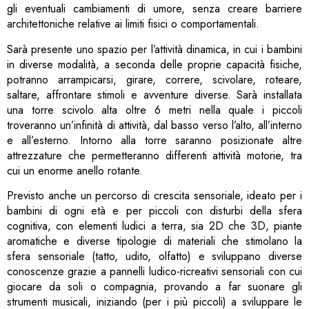
gli eventuali cambiamenti di umore, senza creare barriere
architettoniche relative ai limiti fisici o comportamentali.
Sarà presente uno spazio per l’attività dinamica, in cui i bambini
in diverse modalità, a seconda delle proprie capacità fisiche,
potranno arrampicarsi, girare, correre, scivolare, roteare,
saltare, affrontare stimoli e avventure diverse. Sarà installata
una torre scivolo alta oltre 6 metri nella quale i piccoli
troveranno un’infinità di attività, dal basso verso l’alto, all’interno
e all’esterno. Intorno alla torre saranno posizionate altre
attrezzature che permetteranno differenti attività motorie, tra
cui un enorme anello rotante.
Previsto anche un percorso di crescita sensoriale, ideato per i
bambini di ogni età e per piccoli con disturbi della sfera
cognitiva, con elementi ludici a terra, sia 2D che 3D, piante
aromatiche e diverse tipologie di materiali che stimolano la
sfera sensoriale (tatto, udito, olfatto) e sviluppano diverse
conoscenze grazie a pannelli ludico-ricreativi sensoriali con cui
giocare da soli o compagnia, provando a far suonare gli
strumenti musicali, iniziando (per i più piccoli) a sviluppare le