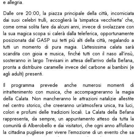
e allegria.
Dalle ore 20:00, la piazza principale della città, incorniciata
dai suoi celebri trulli, accoglierà la ‘simpatica vecchietta’ che,
come ormai solita fare da alcuni anni, invece di svolazzare con
la sua magica scopa si calerà dalla teleferica, opportunamente
posizionata dal GASP sui tetti più alti della città, regalando a
tutti un momento di pura magia. L’attesissima calata sarà
scandita con gioia e musica, finché tutti con il naso all’insù,
sosteranno in largo Trevisani in attesa dell’arrivo della Befana,
pronta a distribuire caramelle invece del carbone ai bambini (e
agli adulti) presenti.
Il programma prevede anche numerosi momenti di
intrattenimento con musica, che accompagneranno la magia
della Calata. Non mancheranno le attrazioni natalizie allestite
nel centro storico, che creeranno un’atmosfera unica, tra luci,
colori e profumi delle tradizioni locali. La Calata della Befana
rappresenta, da sempre, un appuntamento atteso da tutta la
comunità di Alberobello e dai visitatori, che ogni anno affollano
la cittadina pugliese per vivere l’emozione di un evento che sa