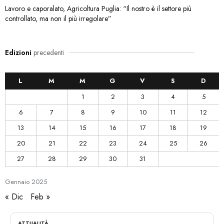
Lavoro e caporalato, Agricoltura Puglia: “Il nostro è il settore più
controllato, ma non il più irregolare”
Edizioni
precedenti
L
M
M
G
V
S
D
1
2
3
4
5
6
7
8
9
10
11
12
13
14
15
16
17
18
19
20
21
22
23
24
25
26
27
28
29
30
31
Gennaio
2025
« Dic
Feb »
ATTUALITÀ