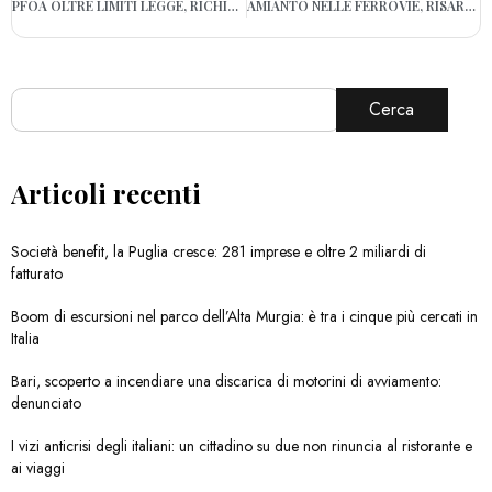
PFOA OLTRE LIMITI LEGGE, RICHIAMATO LOTTO VONGOLE DAI BANCHI
AMIANTO NELLE FERROVIE, RISARCIMENTO PER MORTE DI OPERAIO FOGGIANO
Cerca
Articoli recenti
Società benefit, la Puglia cresce: 281 imprese e oltre 2 miliardi di
fatturato
Boom di escursioni nel parco dell’Alta Murgia: è tra i cinque più cercati in
Italia
Bari, scoperto a incendiare una discarica di motorini di avviamento:
denunciato
I vizi anticrisi degli italiani: un cittadino su due non rinuncia al ristorante e
ai viaggi