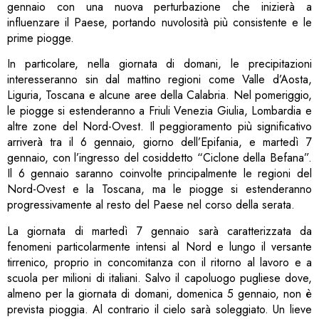
gennaio con una nuova perturbazione che inizierà a
influenzare il Paese, portando nuvolosità più consistente e le
prime piogge.
In particolare, nella giornata di domani, le precipitazioni
interesseranno sin dal mattino regioni come Valle d’Aosta,
Liguria, Toscana e alcune aree della Calabria. Nel pomeriggio,
le piogge si estenderanno a Friuli Venezia Giulia, Lombardia e
altre zone del Nord-Ovest. Il peggioramento più significativo
arriverà tra il 6 gennaio, giorno dell’Epifania, e martedì 7
gennaio, con l’ingresso del cosiddetto “Ciclone della Befana”.
Il 6 gennaio saranno coinvolte principalmente le regioni del
Nord-Ovest e la Toscana, ma le piogge si estenderanno
progressivamente al resto del Paese nel corso della serata.
La giornata di martedì 7 gennaio sarà caratterizzata da
fenomeni particolarmente intensi al Nord e lungo il versante
tirrenico, proprio in concomitanza con il ritorno al lavoro e a
scuola per milioni di italiani. Salvo il capoluogo pugliese dove,
almeno per la giornata di domani, domenica 5 gennaio, non è
prevista pioggia. Al contrario il cielo sarà soleggiato. Un lieve