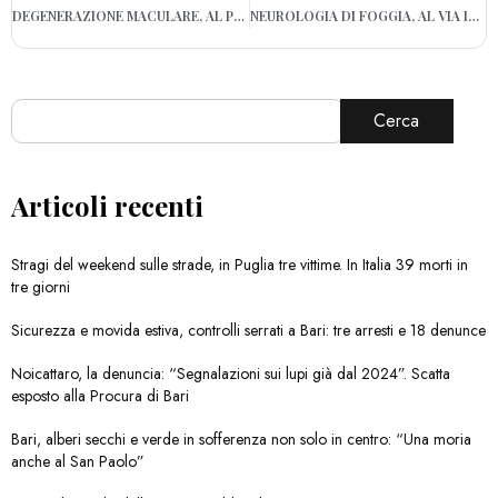
DEGENERAZIONE MACULARE, AL POLICLINICO DI BARI IMPIANTO INNOVATIVO
NEUROLOGIA DI FOGGIA, AL VIA IL PERCORSO DI RIABILITAZIONE COGNITIVA
Cerca
Articoli recenti
Stragi del weekend sulle strade, in Puglia tre vittime. In Italia 39 morti in
tre giorni
Sicurezza e movida estiva, controlli serrati a Bari: tre arresti e 18 denunce
Noicattaro, la denuncia: “Segnalazioni sui lupi già dal 2024”. Scatta
esposto alla Procura di Bari
Bari, alberi secchi e verde in sofferenza non solo in centro: “Una moria
anche al San Paolo”