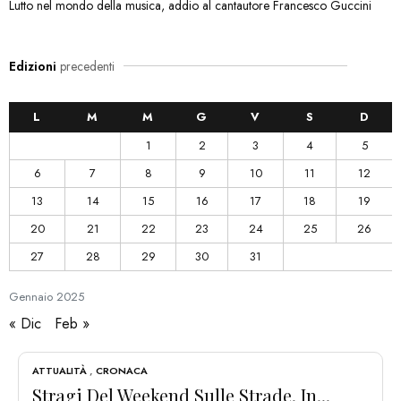
Lutto nel mondo della musica, addio al cantautore Francesco Guccini
Edizioni
precedenti
L
M
M
G
V
S
D
1
2
3
4
5
6
7
8
9
10
11
12
13
14
15
16
17
18
19
20
21
22
23
24
25
26
27
28
29
30
31
Gennaio
2025
« Dic
Feb »
ATTUALITÀ
,
CRONACA
Stragi Del Weekend Sulle Strade, In...