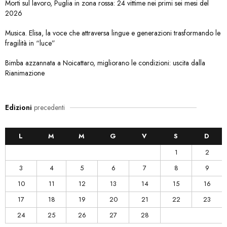
Morti sul lavoro, Puglia in zona rossa: 24 vittime nei primi sei mesi del
2026
Musica. Elisa, la voce che attraversa lingue e generazioni trasformando le
fragilità in “luce”
Bimba azzannata a Noicattaro, migliorano le condizioni: uscita dalla
Rianimazione
Edizioni
precedenti
L
M
M
G
V
S
D
1
2
3
4
5
6
7
8
9
10
11
12
13
14
15
16
17
18
19
20
21
22
23
24
25
26
27
28