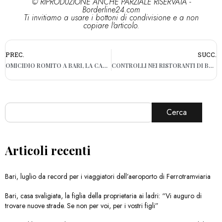
© RIPRODUZIONE ANCHE PARZIALE RISERVATA -
Borderline24.com
Ti invitiamo a usare i bottoni di condivisione e a non
copiare l'articolo.
PREC.
SUCC.
OMICIDIO ROMITO A BARI, LA CASSAZIONE ANNULLA LA CONDANNA
CONTROLLI NEI RISTORANTI DI BARI, SOSPESE TRE ATTIVITÀ
Cerca
Articoli recenti
Bari, luglio da record per i viaggiatori dell’aeroporto di Ferrotramviaria
Bari, casa svaligiata, la figlia della proprietaria ai ladri: “Vi auguro di
trovare nuove strade. Se non per voi, per i vostri figli”