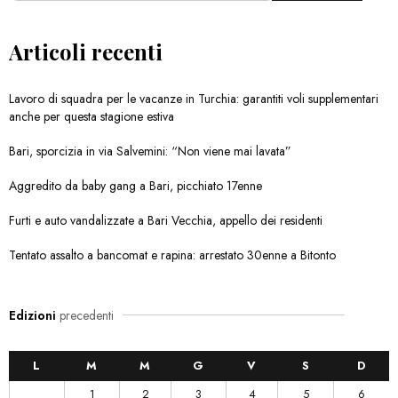
Articoli recenti
Lavoro di squadra per le vacanze in Turchia: garantiti voli supplementari
anche per questa stagione estiva
Bari, sporcizia in via Salvemini: “Non viene mai lavata”
Aggredito da baby gang a Bari, picchiato 17enne
Furti e auto vandalizzate a Bari Vecchia, appello dei residenti
Tentato assalto a bancomat e rapina: arrestato 30enne a Bitonto
Edizioni
precedenti
L
M
M
G
V
S
D
1
2
3
4
5
6