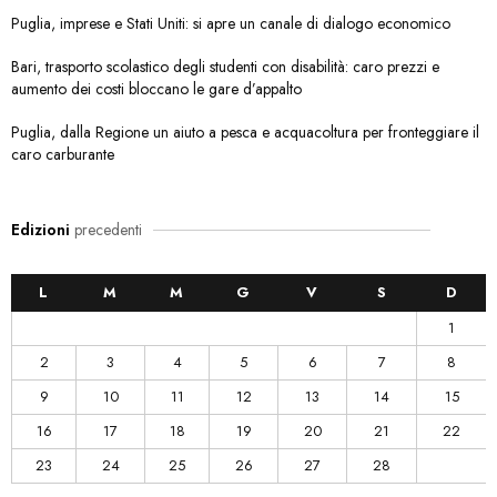
Puglia, imprese e Stati Uniti: si apre un canale di dialogo economico
Bari, trasporto scolastico degli studenti con disabilità: caro prezzi e
aumento dei costi bloccano le gare d’appalto
Puglia, dalla Regione un aiuto a pesca e acquacoltura per fronteggiare il
caro carburante
Edizioni
precedenti
L
M
M
G
V
S
D
1
2
3
4
5
6
7
8
9
10
11
12
13
14
15
16
17
18
19
20
21
22
23
24
25
26
27
28