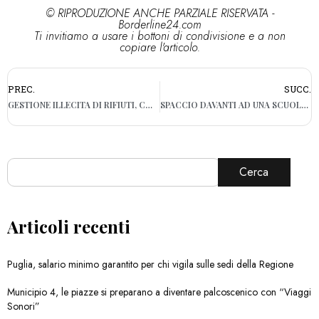
© RIPRODUZIONE ANCHE PARZIALE RISERVATA -
Borderline24.com
Ti invitiamo a usare i bottoni di condivisione e a non
copiare l'articolo.
PREC.
SUCC.
GESTIONE ILLECITA DI RIFIUTI, CONFISCATI 550MILA EURO A DUE AZIENDE DELLA BAT
SPACCIO DAVANTI AD UNA SCUOLA E DROGA IN CASA, TRE ARRESTI NEL NORD BARESE
Cerca
Articoli recenti
Puglia, salario minimo garantito per chi vigila sulle sedi della Regione
Municipio 4, le piazze si preparano a diventare palcoscenico con “Viaggi
Sonori”