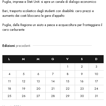
Puglia, imprese e Stati Uniti: si apre un canale di dialogo economico
Bari, trasporto scolastico degli studenti con disabilità: caro prezzi e
aumento dei costi bloccano le gare d’appalto
Puglia, dalla Regione un aiuto a pesca e acquacoltura per fronteggiare il
caro carburante
Edizioni
precedenti
L
M
M
G
V
S
D
1
2
3
4
5
6
7
8
9
10
11
12
13
14
15
16
17
18
19
20
21
22
23
24
25
26
27
28
29
30
31