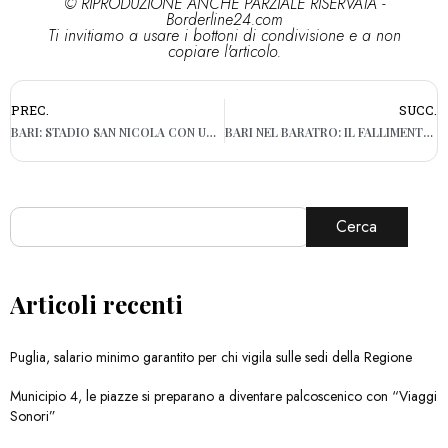
© RIPRODUZIONE ANCHE PARZIALE RISERVATA -
Borderline24.com
Ti invitiamo a usare i bottoni di condivisione e a non
copiare l'articolo.
PREC.
SUCC.
BARI: STADIO SAN NICOLA CON UN SOLO CANDIDATO, NOMINATA LA COMMISSIONE GIUDICATRICE
BARI NEL BARATRO: IL FALLIMENTO È COMPLETO, BIANCOROSSI IN SERIE C
Cerca
Articoli recenti
Puglia, salario minimo garantito per chi vigila sulle sedi della Regione
Municipio 4, le piazze si preparano a diventare palcoscenico con “Viaggi
Sonori”