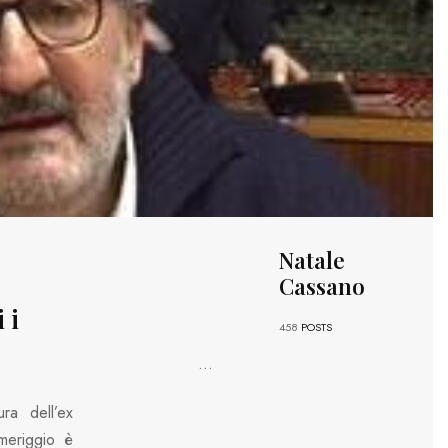
Natale
Cassano
 i
458
POSTS
...
ra dell’ex
meriggio è