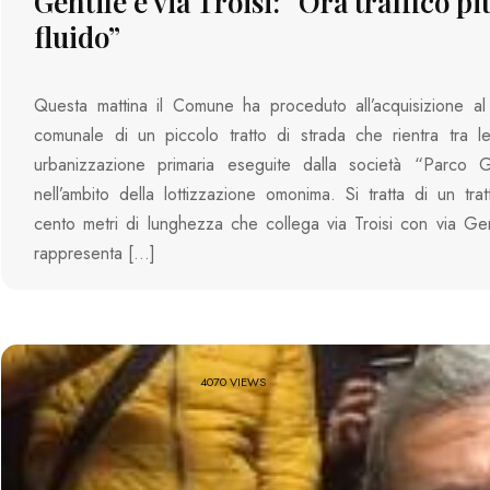
Gentile e via Troisi: “Ora traffico pi
fluido”
Questa mattina il Comune ha proceduto all’acquisizione al
comunale di un piccolo tratto di strada che rientra tra l
urbanizzazione primaria eseguite dalla società “Parco Ge
nell’ambito della lottizzazione omonima. Si tratta di un trat
cento metri di lunghezza che collega via Troisi con via Ge
rappresenta […]
4070 VIEWS