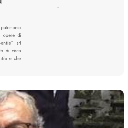
ù
...
 patrimonio
e opere di
ntile” srl
to di circa
ntile e che