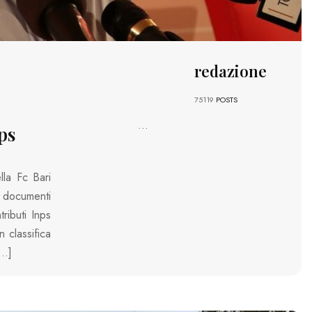
redazione
75119
POSTS
...
ps
ella Fc Bari
i documenti
ributi Inps
 classifica
[…]