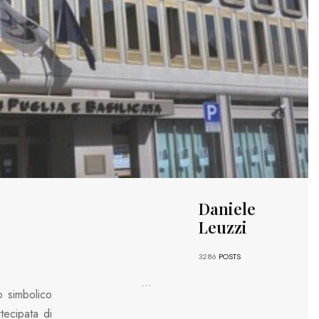
Daniele
Leuzzi
3286
POSTS
...
o simbolico
tecipata di