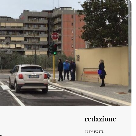
redazione
75119
POSTS