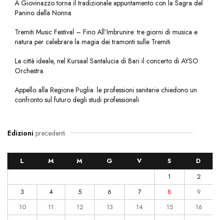
A Giovinazzo torna il tradizionale appuntamento con la Sagra del
Panino della Nonna
Tremiti Music Festival – Fino All’Imbrunire: tre giorni di musica e
natura per celebrare la magia dei tramonti sulle Tremiti
La città ideale, nel Kursaal Santalucia di Bari il concerto di AYSO
Orchestra
Appello alla Regione Puglia: le professioni sanitarie chiedono un
confronto sul futuro degli studi professionali
Edizioni
precedenti
L
M
M
G
V
S
D
1
2
3
4
5
6
7
8
9
10
11
12
13
14
15
16