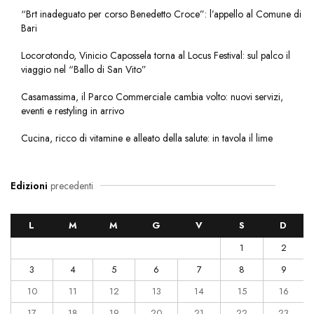
“Brt inadeguato per corso Benedetto Croce”: l’appello al Comune di
Bari
Locorotondo, Vinicio Capossela torna al Locus Festival: sul palco il
viaggio nel “Ballo di San Vito”
Casamassima, il Parco Commerciale cambia volto: nuovi servizi,
eventi e restyling in arrivo
Cucina, ricco di vitamine e alleato della salute: in tavola il lime
Edizioni
precedenti
L
M
M
G
V
S
D
1
2
3
4
5
6
7
8
9
10
11
12
13
14
15
16
17
18
19
20
21
22
23