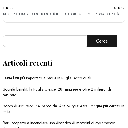
PREC.
SUCC.
FUSIONE TRA SUD EST E FS, C’È IL DECRETO DEL MINISTRO DELRIO
AUTOBUS FERMO IN VIALE UNITÀ D’ITALIA, TRAFFICO IN TILT
Cerca
Articoli recenti
I sette fatti più importanti a Bari e in Puglia: ecco quali
Società benefit, la Puglia cresce: 281 imprese e oltre 2 miliardi di
fatturato
Boom di escursioni nel parco dell’Alta Murgia: è tra i cinque più cercati in
Italia
Bari, scoperto a incendiare una discarica di motorini di avviamento: