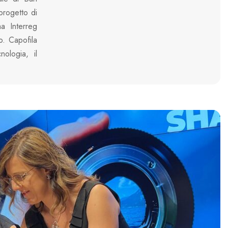
rogetto di
a Interreg
o. Capofila
ologia, il