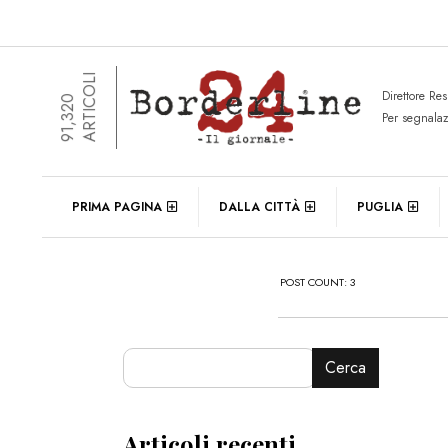
ARTICOLI
Direttore Re
91,320
Per segnala
PRIMA PAGINA
DALLA CITTÀ
PUGLIA
POST COUNT: 3
Cerca
Articoli recenti