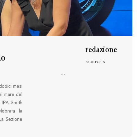
redazione
do
75140
POSTS
...
dodici mesi
el mare del
g IPA South
lebrata la
 La Sezione