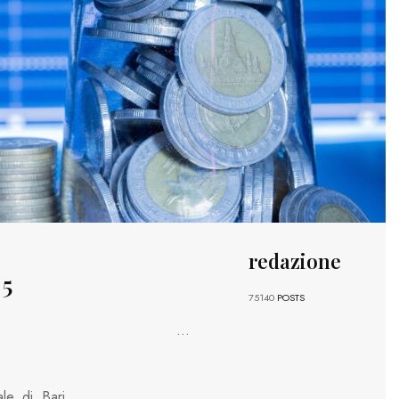
redazione
 5
75140
POSTS
...
le di Bari