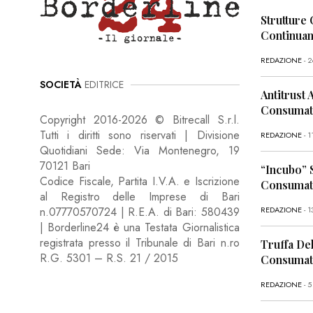
Strutture 
Continua
REDAZIONE
- 
SOCIETÀ
EDITRICE
Antitrust 
Consumato
Copyright 2016-2026 © Bitrecall S.r.l.
Tutti i diritti sono riservati | Divisione
REDAZIONE
- 
Quotidiani Sede: Via Montenegro, 19
70121 Bari
“Incubo” 
Codice Fiscale, Partita I.V.A. e Iscrizione
Consumato
al Registro delle Imprese di Bari
REDAZIONE
- 1
n.07770570724 | R.E.A. di Bari: 580439
| Borderline24 è una Testata Giornalistica
registrata presso il Tribunale di Bari n.ro
Truffa Del
R.G. 5301 – R.S. 21 / 2015
Consumato
REDAZIONE
- 5