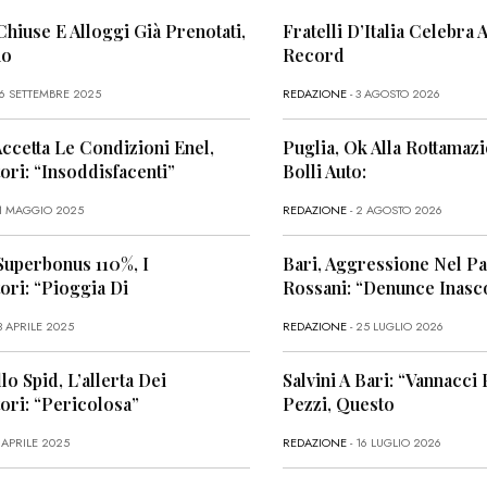
Chiuse E Alloggi Già Prenotati,
Fratelli D’Italia Celebra A
no
Record
26 SETTEMBRE 2025
REDAZIONE
- 3 AGOSTO 2026
Accetta Le Condizioni Enel,
Puglia, Ok Alla Rottamaz
ri: “Insoddisfacenti”
Bolli Auto:
11 MAGGIO 2025
REDAZIONE
- 2 AGOSTO 2026
Superbonus 110%, I
Bari, Aggressione Nel P
ri: “Pioggia Di
Rossani: “Denunce Inasco
3 APRILE 2025
REDAZIONE
- 25 LUGLIO 2026
lo Spid, L’allerta Dei
Salvini A Bari: “Vannacci
ri: “Pericolosa”
Pezzi, Questo
 APRILE 2025
REDAZIONE
- 16 LUGLIO 2026