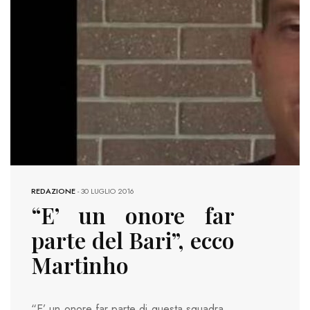
REDAZIONE
-
30 LUGLIO 2016
“E’ un onore far
parte del Bari”, ecco
Martinho
“E’ un onore far parte di questa squadra.