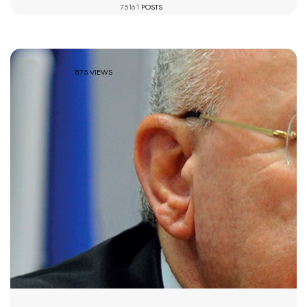
75161
POSTS
875 VIEWS