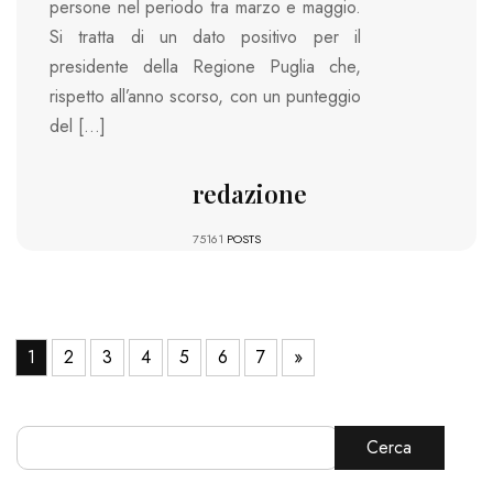
persone nel periodo tra marzo e maggio.
Si tratta di un dato positivo per il
presidente della Regione Puglia che,
rispetto all’anno scorso, con un punteggio
del […]
redazione
75161
POSTS
1
2
3
4
5
6
7
»
Cerca