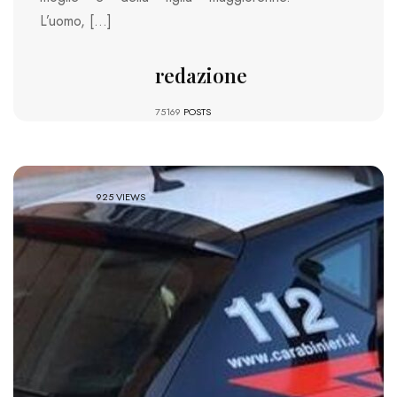
L’uomo, […]
redazione
75169
POSTS
925 VIEWS