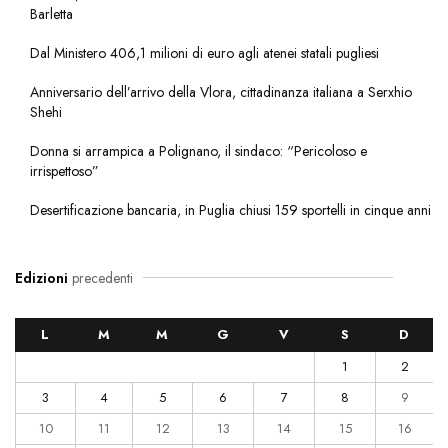
Barletta
Dal Ministero 406,1 milioni di euro agli atenei statali pugliesi
Anniversario dell’arrivo della Vlora, cittadinanza italiana a Serxhio
Shehi
Donna si arrampica a Polignano, il sindaco: “Pericoloso e
irrispettoso”
Desertificazione bancaria, in Puglia chiusi 159 sportelli in cinque anni
Edizioni
precedenti
L
M
M
G
V
S
D
1
2
3
4
5
6
7
8
9
10
11
12
13
14
15
16