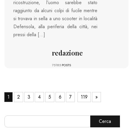
ricostruzione, l’uomo sarebbe stato
raggiunto da alcuni colpi di fucile mentre
si trovava in sella a uno scooter in località
Defensola, alla periferia della città, nei
pressi della […]
redazione
75185
POSTS
1
2
3
4
5
6
7
119
»
Cerca