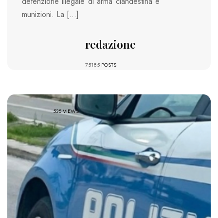
detenzione illegale di arma clandestina e
munizioni. La […]
redazione
75185
POSTS
535 VIEWS