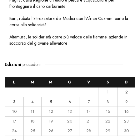
fronteggiare il caro carburante
Bari, rubata l’attrezzatura dei Medici con l’Africa Cuamm: parte la
corsa alla solidarietà
Altamura, la solidarietà corre più veloce delle fiamme: aziende in
soccorso del giovane allevatore
Edizioni
precedenti
L
M
M
G
V
S
D
1
2
3
4
5
6
7
8
9
10
11
12
13
14
15
16
17
18
19
20
21
22
23
24
25
26
27
28
29
30