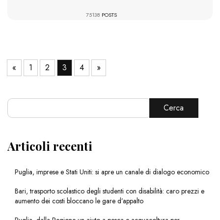
75138
POSTS
«
1
2
3
4
»
Cerca
Articoli recenti
Puglia, imprese e Stati Uniti: si apre un canale di dialogo economico
Bari, trasporto scolastico degli studenti con disabilità: caro prezzi e
aumento dei costi bloccano le gare d’appalto
Puglia, dalla Regione un aiuto a pesca e acquacoltura per