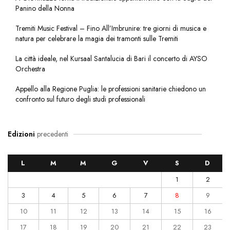
Panino della Nonna
Tremiti Music Festival – Fino All’Imbrunire: tre giorni di musica e
natura per celebrare la magia dei tramonti sulle Tremiti
La città ideale, nel Kursaal Santalucia di Bari il concerto di AYSO
Orchestra
Appello alla Regione Puglia: le professioni sanitarie chiedono un
confronto sul futuro degli studi professionali
Edizioni
precedenti
L
M
M
G
V
S
D
1
2
3
4
5
6
7
8
9
10
11
12
13
14
15
16
17
18
19
20
21
22
23