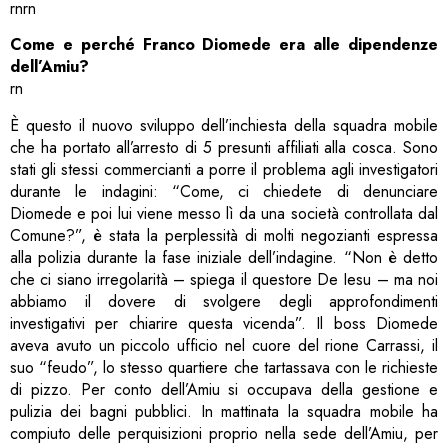
rnrn
Come e perché Franco Diomede era alle dipendenze
dell’Amiu?
rn
È questo il nuovo sviluppo dell’inchiesta della squadra mobile
che ha portato all’arresto di 5 presunti affiliati alla cosca. Sono
stati gli stessi commercianti a porre il problema agli investigatori
durante le indagini: “Come, ci chiedete di denunciare
Diomede e poi lui viene messo lì da una società controllata dal
Comune?”, è stata la perplessità di molti negozianti espressa
alla polizia durante la fase iniziale dell’indagine. “Non è detto
che ci siano irregolarità – spiega il questore De Iesu – ma noi
abbiamo il dovere di svolgere degli approfondimenti
investigativi per chiarire questa vicenda”. Il boss Diomede
aveva avuto un piccolo ufficio nel cuore del rione Carrassi, il
suo “feudo”, lo stesso quartiere che tartassava con le richieste
di pizzo. Per conto dell’Amiu si occupava della gestione e
pulizia dei bagni pubblici. In mattinata la squadra mobile ha
compiuto delle perquisizioni proprio nella sede dell’Amiu, per