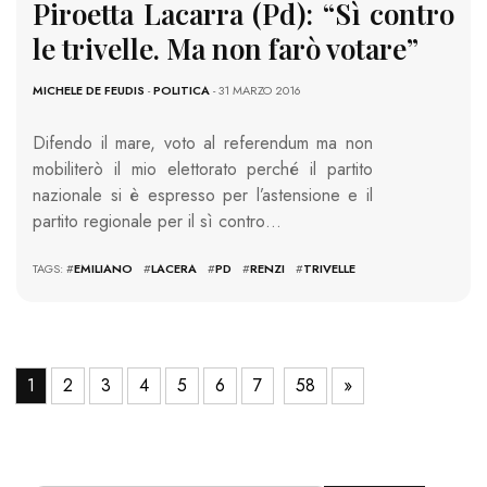
Piroetta Lacarra (Pd): “Sì contro
le trivelle. Ma non farò votare”
MICHELE DE FEUDIS
-
POLITICA
- 31 MARZO 2016
Difendo il mare, voto al referendum ma non
mobiliterò il mio elettorato perché il partito
nazionale si è espresso per l’astensione e il
partito regionale per il sì contro…
TAGS: #
EMILIANO
#
LACERA
#
PD
#
RENZI
#
TRIVELLE
1
2
3
4
5
6
7
58
»