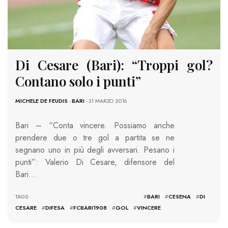
Di Cesare (Bari): “Troppi gol?
Contano solo i punti”
MICHELE DE FEUDIS
-
BARI
- 31 MARZO 2016
Bari – “Conta vincere. Possiamo anche
prendere due o tre gol a partita se ne
segnano uno in più degli avversari. Pesano i
punti”: Valerio Di Cesare, difensore del
Bari…
TAGS: #
BARI
#
CESENA
#
DI
CESARE
#
DIFESA
#
FCBARI1908
#
GOL
#
VINCERE