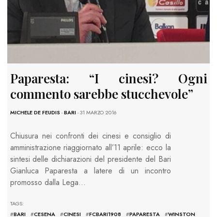
Paparesta: “I cinesi? Ogni
commento sarebbe stucchevole”
MICHELE DE FEUDIS
-
BARI
- 31 MARZO 2016
Chiusura nei confronti dei cinesi e consiglio di
amministrazione riaggiornato all’11 aprile: ecco la
sintesi delle dichiarazioni del presidente del Bari
Gianluca Paparesta a latere di un incontro
promosso dalla Lega…
TAGS:
#
BARI
#
CESENA
#
CINESI
#
FCBARI1908
#
PAPARESTA
#
WINSTON