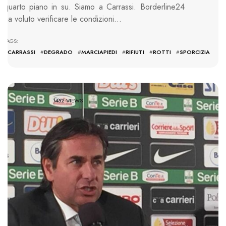
quarto piano in su. Siamo a Carrassi. Borderline24
ha voluto verificare le condizioni…
TAGS:
#
CARRASSI
#
DEGRADO
#
MARCIAPIEDI
#
RIFIUTI
#
ROTTI
#
SPORCIZIA
1452 VIEWS