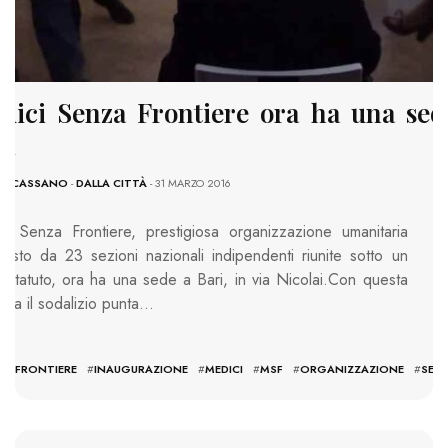
dici Senza Frontiere ora ha una sed
ri
LE CASSANO
-
DALLA CITTÀ
- 31 MARZO 2016
ci Senza Frontiere, prestigiosa organizzazione umanitaria
osto da 23 sezioni nazionali indipendenti riunite sotto un
o statuto, ora ha una sede a Bari, in via Nicolai.Con questa
ura il sodalizio punta…
#
FRONTIERE
#
INAUGURAZIONE
#
MEDICI
#
MSF
#
ORGANIZZAZIONE
#
SEN