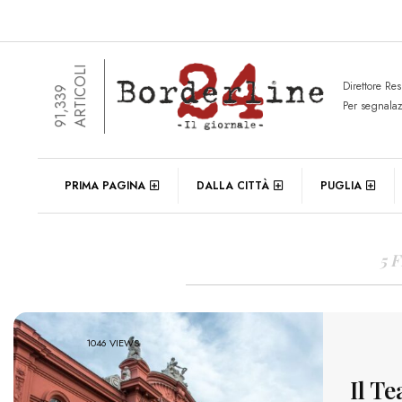
ARTICOLI
Direttore Re
91,339
Per segnala
DAIL
PRIMA PAGINA
DALLA CITTÀ
PUGLIA
5 
1046 VIEWS
Il Te