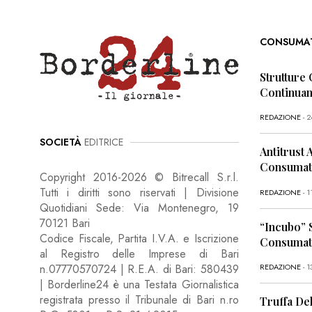
CONSUMA
Strutture 
Continua
REDAZIONE
- 
SOCIETÀ
EDITRICE
Antitrust 
Consumato
Copyright 2016-2026 © Bitrecall S.r.l.
Tutti i diritti sono riservati | Divisione
REDAZIONE
- 
Quotidiani Sede: Via Montenegro, 19
70121 Bari
“Incubo” 
Codice Fiscale, Partita I.V.A. e Iscrizione
Consumato
al Registro delle Imprese di Bari
REDAZIONE
- 1
n.07770570724 | R.E.A. di Bari: 580439
| Borderline24 è una Testata Giornalistica
registrata presso il Tribunale di Bari n.ro
Truffa Del