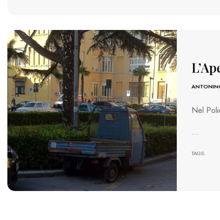
1288 VIEWS
L’Ap
ANTONIN
Nel Poli
…
TAGS: