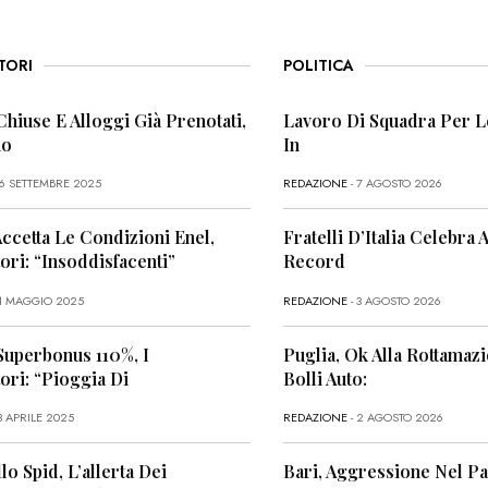
TORI
POLITICA
Chiuse E Alloggi Già Prenotati,
Lavoro Di Squadra Per L
no
In
26 SETTEMBRE 2025
REDAZIONE
- 7 AGOSTO 2026
Accetta Le Condizioni Enel,
Fratelli D’Italia Celebra A
ri: “Insoddisfacenti”
Record
11 MAGGIO 2025
REDAZIONE
- 3 AGOSTO 2026
Superbonus 110%, I
Puglia, Ok Alla Rottamaz
ri: “Pioggia Di
Bolli Auto:
3 APRILE 2025
REDAZIONE
- 2 AGOSTO 2026
lo Spid, L’allerta Dei
Bari, Aggressione Nel P