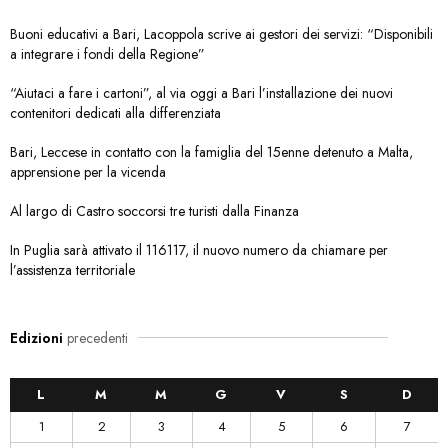
Buoni educativi a Bari, Lacoppola scrive ai gestori dei servizi: “Disponibili
a integrare i fondi della Regione”
“Aiutaci a fare i cartoni”, al via oggi a Bari l’installazione dei nuovi
contenitori dedicati alla differenziata
Bari, Leccese in contatto con la famiglia del 15enne detenuto a Malta,
apprensione per la vicenda
Al largo di Castro soccorsi tre turisti dalla Finanza
In Puglia sarà attivato il 116117, il nuovo numero da chiamare per
l’assistenza territoriale
Edizioni
precedenti
L
M
M
G
V
S
D
1
2
3
4
5
6
7