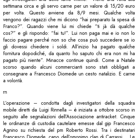
settimana circa e gli servo carne per un valore di 15/20 euro
per volta. Questo avviene da 8/9 mesi. Qualche volta
vengono dei ragazzi che mi dicono “hai preparato la spesa di
Franco?”. Quando viene lui mi chiede “ti jà dà qualche
cos?” e gli rispondo: “fai tu!”. Lui non paga mai e io non lo
faccio pagare perché non so che cosa può succedere se io
gli dovessi chiedere i soldi. All’inizio ha pagato qualche
fornitura dopodiché, da quanto ho saputo chi era non mi ha
pagato più niente”. Minacce continue quindi. Come a Natale
scorso quando alcuni commercianti sono stati obbligati a
consegnare a Francesco Diomede un cesto natalizio. E carne
a volontà.
rn
L’operazione – condotta dagli investigatori della squadra
mobile diretti da Luigi Rinnella – è iniziata a ottobre scorso in
seguito alle segnalazioni dell’Associazione antiracket. Cinque
le ordinanze di custodia cautelare emesse dal gip Francesco
Agnino su richiesta del pm Roberto Rossi. Tra i destinatari
Francesco Diomede, capo dell’omonimo clan di Carrassi. Le