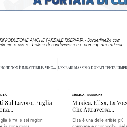
RIPRODUZIONE ANCHE PARZIALE RISERVATA - Borderline24.com
vitiamo a usare i bottoni di condivisione e a non copiare l'articolo.
BARI, BRIENZA: “IL FROSINONE NON È IMBATTIBILE. VINCERE CON UN MIO GOL? MAGARI…”
LITÀ
MUSICA
,
RUBRICHE
i Sul Lavoro, Puglia
Musica. Elisa, La Voc
ona...
Che Attraversa...
glia è tra le sei regioni
Elisa è una delle artiste più
ne in zona rossa...
complete e riconoscibili dell