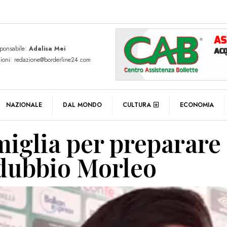
sponsabile:
Adalisa Mei
zioni: redazione@borderline24.com
NAZIONALE
DAL MONDO
CULTURA
ECONOMIA
amiglia per preparare 
 dubbio Morleo