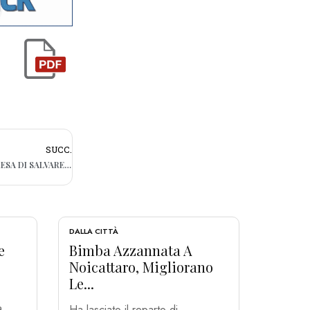
SUCC.
L’EX BARI MASSIMO DONATI TENTA L’IMPRESA DI SALVARE L’HAMILTON IN SCOZIA
DALLA CITTÀ
e
Bimba Azzannata A
Noicattaro, Migliorano
Le...
a
Ha lasciato il reparto di