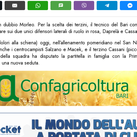
in dubbio Morleo. Per la scelta dei terzini, il tecnico del Bari con
re sui due unici difensori laterali di ruolo in rosa, Daprelà e Cassa
olori alla schiena) oggi, nell’allenamento pomeridiano nel San Ni
anche i centrocampisti Salzano e Macek, e il terzino Cassani (picc
 della squadra ha disputato la partitella in famiglia con la Pr
a una nuova seduta.