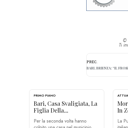
© 
Ti in
PREC.
PRIMO PIANO
ATTUA
Bari, Casa Svaligiata, La
Mort
Figlia Della...
In Z
Per la seconda volta hanno
La Pu
colpito una casa nel municipio
italia