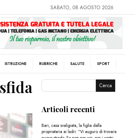
SABATO, 08 AGOSTO 2026
ISTRUZIONE
RUBRICHE
SALUTE
SPORT
sfida
Cerca
Articoli recenti
Bari, casa svaligiata, la figlia della
proprietaria ai ladri: “Vi auguro di trovare
nuove strade. Se non per voi, per i vostri