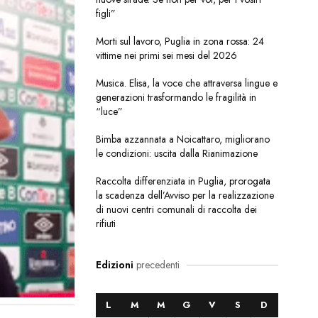
figli”
Morti sul lavoro, Puglia in zona rossa: 24
vittime nei primi sei mesi del 2026
Musica. Elisa, la voce che attraversa lingue e
generazioni trasformando le fragilità in
“luce”
Bimba azzannata a Noicattaro, migliorano
le condizioni: uscita dalla Rianimazione
Raccolta differenziata in Puglia, prorogata
la scadenza dell’Avviso per la realizzazione
di nuovi centri comunali di raccolta dei
rifiuti
Edizioni
precedenti
L
M
M
G
V
S
D