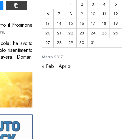
1
2
3
4
5
6
7
8
9
10
11
12
13
14
15
16
17
18
19
tro il Frosinone
ni.
20
21
22
23
24
25
26
cola, ha svolto
27
28
29
30
31
olo risentimento
imavera. Domani
Marzo
2017
« Feb
Apr »