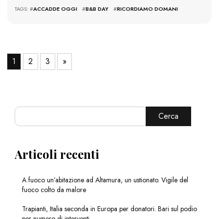
TAGS: #
ACCADDE OGGI
#
B&B DAY
#
RICORDIAMO DOMANI
1
2
3
»
Cerca
Articoli recenti
A fuoco un’abitazione ad Altamura, un ustionato. Vigile del
fuoco colto da malore
Trapianti, Italia seconda in Europa per donatori. Bari sul podio
per numero di interventi