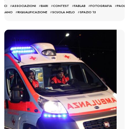
ANCI
#
ASSOCIAZIONI
#
BARI
#
CONTEST
#
FABLAB
#
FOTOGRAFIA
#
PAOLA
OMANO
#
RIQUALIFICAZIONE
#
SCUOLA MELO
#
SPAZIO 13
2624 VIEWS