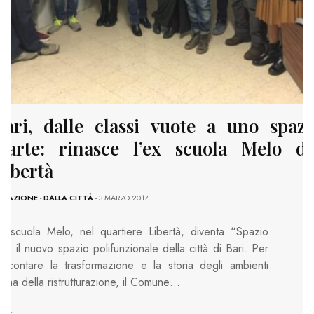
Bari, dalle classi vuote a uno spazi
d’arte: rinasce l’ex scuola Melo de
Libertà
EDAZIONE
-
DALLA CITTÀ
- 3 MARZO 2017
a scuola Melo, nel quartiere Libertà, diventa “Spazio
3”, il nuovo spazio polifunzionale della città di Bari. Per
accontare la trasformazione e la storia degli ambienti
rima della ristrutturazione, il Comune…
AGS: