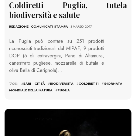
Coldiretti Puglia, tutela
biodiversità e salute
REDAZIONE
-
COMUNICATI STAMPA
- 3 MARZO 2017
La Puglia può contare su 251 prodotti
riconosciuti tradizionali dal MIPAF, 9 prodotti
DOP (5 oli extravergini, Pane di Altamura,
canestrato pugliese, mozzarella di bufala e
oliva Bella di Cerignola)…
TAGS: #
BARI CITTÀ
#
BIODIVERSITÀ
#
COLDIRETTI
#
GIORNATA
MONDIALE DELLA NATURA
#
PUGLIA
1262 VIEWS