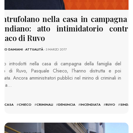
 intrufolano nella casa in campagna e
cendiano: atto intimidatorio contro
ndaco di Ruvo
ENZO DAMIANI
-
ATTUALITÀ
- 3 MARZO 2017
ono introdotti nella casa di campagna della famiglia del
aco di Ruvo, Pasquale Chieco, l’hanno distrutta e poi
diata. Ancora amministratori pubblici nel mirino di criminali in
ia: a…
#
CASA
#
CHIECO
#
CRIMINALI
#
DENUNCIA
#
INCENDIATA
#
RUVO
#
SINDA
7062 VIEWS