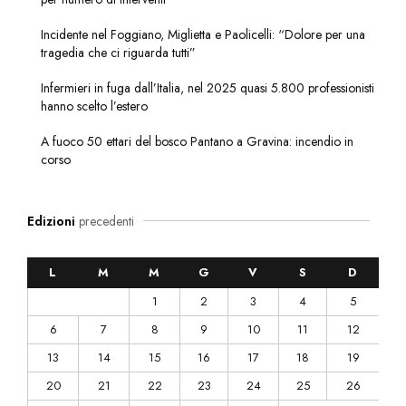
Incidente nel Foggiano, Miglietta e Paolicelli: “Dolore per una
tragedia che ci riguarda tutti”
Infermieri in fuga dall’Italia, nel 2025 quasi 5.800 professionisti
hanno scelto l’estero
A fuoco 50 ettari del bosco Pantano a Gravina: incendio in
corso
Edizioni
precedenti
L
M
M
G
V
S
D
1
2
3
4
5
6
7
8
9
10
11
12
13
14
15
16
17
18
19
20
21
22
23
24
25
26