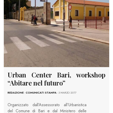
Urban Center Bari, workshop
“Abitare nel futuro”
REDAZIONE
-
COMUNICATI STAMPA
- 3 MARZO 2017
Organizzato dall’Assessorato all’Urbanistica
del Comune di Bari e dal Ministero delle