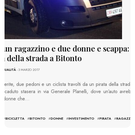
e un ragazzino e due donne e scappa: è
ta della strada a Bitonto
TTUALITÀ
- 3 MARZO 2017
ferite, due pedoni e un ciclista travolti da un pirata della strada 
 accaduto stasera in via Generale Planelli, dove un’auto avrebb
due donne che…
I
#
BICICLETTA
#
BITONTO
#
DONNE
#
INVESTIMENTO
#
PIRATA
#
RAGAZZIN