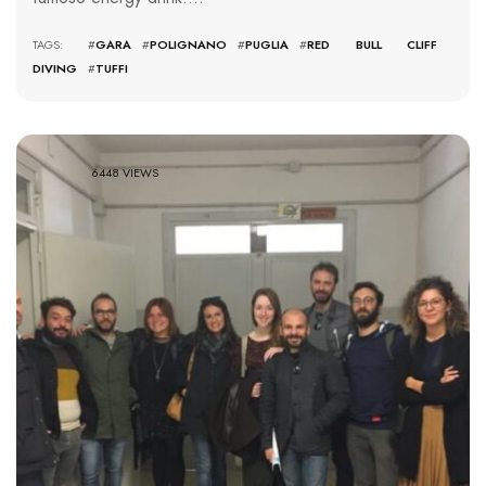
TAGS: #
GARA
#
POLIGNANO
#
PUGLIA
#
RED BULL CLIFF
DIVING
#
TUFFI
6448 VIEWS