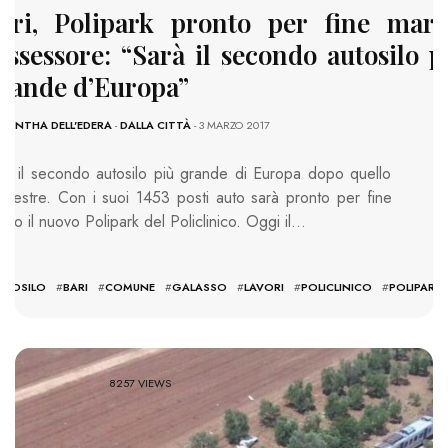
ari, Polipark pronto per fine marz
’assessore: “Sarà il secondo autosilo p
rande d’Europa”
MANTHA DELL'EDERA
-
DALLA CITTÀ
- 3 MARZO 2017
rà il secondo autosilo più grande di Europa dopo quello
 Mestre. Con i suoi 1453 posti auto sarà pronto per fine
rzo il nuovo Polipark del Policlinico. Oggi il…
S:
UTOSILO
#
BARI
#
COMUNE
#
GALASSO
#
LAVORI
#
POLICLINICO
#
POLIPARK
8257 VIEWS