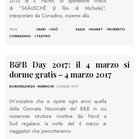
2015 di X Factor, lo spettatore critico
di “SKÀUSCHÊ (il film di Michele)”,
interpretato da Corradino, insieme alla…
TAGS: #
BARI
#
GIÒ SADA
#
KISMET
#
ROBERTO
CORRADINO
#
TEATRO
B&B Day 2017: il 4 marzo si
dorme gratis – 4 marzo 2017
BORDERLINE24
-
RUBRICHE
- 3 MARZO 2017
Un’iniziativa che si ripete ogni anno quella
della Giornata Nazionale del B&B in cui
numerose strutture ricettive da Nord a
Sud regalano la notte del 4 marzo ai
viaggiatori che pernotteranno…