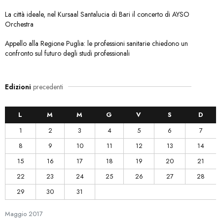
La città ideale, nel Kursaal Santalucia di Bari il concerto di AYSO
Orchestra
Appello alla Regione Puglia: le professioni sanitarie chiedono un
confronto sul futuro degli studi professionali
Edizioni
precedenti
L
M
M
G
V
S
D
1
2
3
4
5
6
7
8
9
10
11
12
13
14
15
16
17
18
19
20
21
22
23
24
25
26
27
28
29
30
31
Maggio
2017