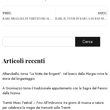
PREC.
SUCC.
BARI, MIGLIAIA DI VISITATORI AL VILLAGGIO DEL GUSTO IN PIAZZA DIAZ. I COMMERCIANTI: “SODDISFATTI”
BARI, IL TOUR IN BARCA DI SAN NICOLA PIACE AI TURISTI STRANIERI MA L’INGLESE RESTA UN LIMITE
Cerca
Articoli recenti
Alberobello, torna “La Notte dei Briganti”: nel bosco della Murgia rivive la
storia del brigantaggio
A Giovinazzo torna il tradizionale appuntamento con la Sagra del Panino
della Nonna
Tremiti Music Festival – Fino All’Imbrunire: tre giorni di musica e natura
per celebrare la magia dei tramonti sulle Tremiti