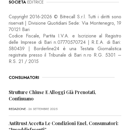
SOCIETÀ
EDITRICE
Copyright 2016-2026 © Bitrecall S.r.l. Tutti i diritti sono
riservati | Divisione Quotidiani Sede: Via Montenegro, 19
70121 Bari
Codice Fiscale, Partita I.V.A. e Iscrizione al Registro
delle Imprese di Bari n.07770570724 | R.E.A. di Bari:
580439 | Borderline24 è una Testata Giornalistica
registrata presso il Tribunale di Bari n.ro R.G. 5301 –
R.S. 21 / 2015
CONSUMATORI
Strutture Chiuse E Alloggi Già Prenotati,
Continuano
REDAZIONE
- 26 SETTEMBRE 2025
Antitrust Accetta Le Condizioni Enel, Consumatori:
“Insoddisfacenti”