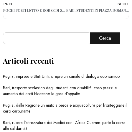
PREC.
SUCC.
POCHI POSTI LETTO E BORSE DI STUDIO LIMITATE: IN PUGLIA L’UNIVERSITÀ NON È PER TUTTI
BARI, STUDENTI IN PIAZZA DOMANI CONTRO L’ALTERNANZA SCUOLA – LAVORO
Cerca
Articoli recenti
Puglia, imprese e Stati Uniti: si apre un canale di dialogo economico
Bari, trasporto scolastico degli studenti con disabilità: caro prezzi e
aumento dei costi bloccano le gare d’appalto
Puglia, dalla Regione un aiuto a pesca e acquacoltura per fronteggiare il
caro carburante
Bari, rubata l’attrezzatura dei Medici con l’Africa Cuamm: parte la corsa
alla solidarietà