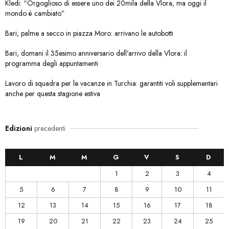
Kledi: “Orgoglioso di essere uno dei 20mila della Vlora, ma oggi il
mondo è cambiato”
Bari, palme a secco in piazza Moro: arrivano le autobotti
Bari, domani il 35esimo anniversario dell’arrivo della Vlora: il
programma degli appuntamenti
Lavoro di squadra per le vacanze in Turchia: garantiti voli supplementari
anche per questa stagione estiva
Edizioni
precedenti
L
M
M
G
V
S
D
1
2
3
4
5
6
7
8
9
10
11
12
13
14
15
16
17
18
19
20
21
22
23
24
25