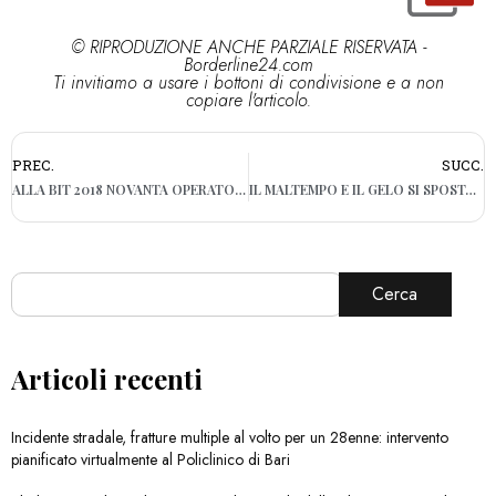
© RIPRODUZIONE ANCHE PARZIALE RISERVATA -
Borderline24.com
Ti invitiamo a usare i bottoni di condivisione e a non
copiare l'articolo.
PREC.
SUCC.
ALLA BIT 2018 NOVANTA OPERATORI E TANTI COMUNI: LA PUGLIA LANCIA NUOVI PRODOTTI TURISTICI
IL MALTEMPO E IL GELO SI SPOSTANO IN PUGLIA, ALLERTA DELLA PROTEZIONE CIVILE PER VENTI E TEMPORALI
Cerca
Articoli recenti
Incidente stradale, fratture multiple al volto per un 28enne: intervento
pianificato virtualmente al Policlinico di Bari