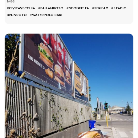
TAGS:
#
CIVITAVECCHIA
#
PALLANUOTO
#
SCONFITTA
#
SERIEA2
#
STADIO
DEL NUOTO
#
WATERPOLO BARI
1326 VIEWS