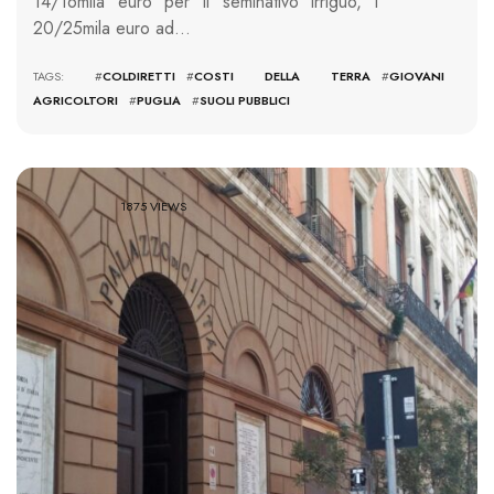
14/16mila euro per il seminativo irriguo, i
20/25mila euro ad…
TAGS: #
COLDIRETTI
#
COSTI DELLA TERRA
#
GIOVANI
AGRICOLTORI
#
PUGLIA
#
SUOLI PUBBLICI
1875 VIEWS