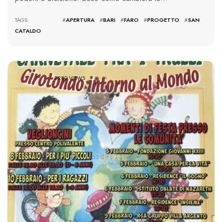
TAGS: #
APERTURA
#
BARI
#
FARO
#
PROGETTO
#
SAN
CATALDO
2280 VIEWS