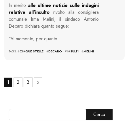
In merito
alle ultime notizie sulle indagini
relative all’insulto
rivolto alla consigliera
comunale Irma Melini, il sindaco Antonio
Decaro dichiara quanto segue:
“Al momento, per quanto…
TAGS: #
CINQUE STELLE
#
DECARO
#
INSULTI
#
MELINI
1
2
3
»
Cerca