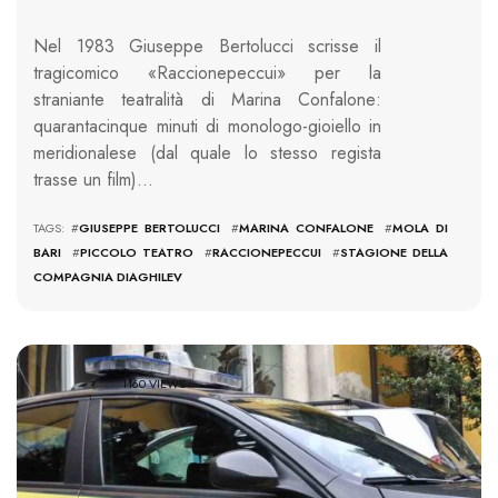
Nel 1983 Giuseppe Bertolucci scrisse il
tragicomico «Raccionepeccui» per la
straniante teatralità di Marina Confalone:
quarantacinque minuti di monologo-gioiello in
meridionalese (dal quale lo stesso regista
trasse un film)…
TAGS: #
GIUSEPPE BERTOLUCCI
#
MARINA CONFALONE
#
MOLA DI
BARI
#
PICCOLO TEATRO
#
RACCIONEPECCUI
#
STAGIONE DELLA
COMPAGNIA DIAGHILEV
1160 VIEWS