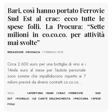
Bari, così hanno portato Ferrovie
Sud Est al crac: ecco tutte le
spese folli. La Procura: “Sette
milioni in co.co.co. per attività
mai svolte”
REDAZIONE
-
CRONACA
- 1 FEBBRAIO 2018
Circa 2.600 euro per una bottiglia di vino e i
14mila euro al mese per l’autista personale
sono somme che impallidiscono rispetto ai 7
milioni previsti da diversi contratti co.co.co…
TAGS: #
APERTURA
#
BARI
#
CRAC
#
FERROVIE SUD
EST
#
FIORILLO
#
LE CARTE DELL'INCHIESTA
#
PROCURA
#
SPESE
FOLLI