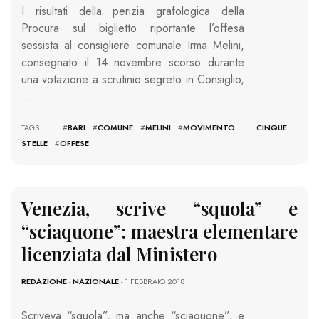
I risultati della perizia grafologica della
Procura sul biglietto riportante l’offesa
sessista al consigliere comunale Irma Melini,
consegnato il 14 novembre scorso durante
una votazione a scrutinio segreto in Consiglio,
…
TAGS: #
BARI
#
COMUNE
#
MELINI
#
MOVIMENTO CINQUE
STELLE
#
OFFESE
Venezia, scrive “squola” e
“sciaquone”: maestra elementare
licenziata dal Ministero
REDAZIONE
-
NAZIONALE
- 1 FEBBRAIO 2018
Scriveva “squola”, ma anche “sciaquone”, e