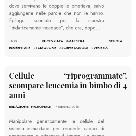
dove servivano le doppie le ometteva, salvo
aggiungerle nelle parole che non le hanno.
Epilogo scontato per la maestra
“didatticamente incapace”, che ora, dopo…
TAGS: #
LICENZIATA
#
MAESTRA SCUOLA
ELEMENTARE
#
SCIAQUONE
#
SCRIVE SQUOLA
#
VENEZIA
Cellule “riprogrammate”,
scompare leucemia in bimbo di 4
anni
REDAZIONE
-
NAZIONALE
- 1 FEBBRAIO 2018
Manipolare geneticamente le cellule del
sistema immunitario per renderle capaci di
riconoscere e attaccare il tumore. Lo hanno