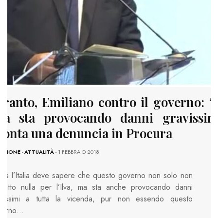
aranto, Emiliano contro il governo: “
lva sta provocando danni gravissimi
ronta una denuncia in Procura
AZIONE
-
ATTUALITÀ
- 1 FEBBRAIO 2018
tta l’Italia deve sapere che questo governo non solo non
fatto nulla per l’Ilva, ma sta anche provocando danni
avissimi a tutta la vicenda, pur non essendo questo
verno…