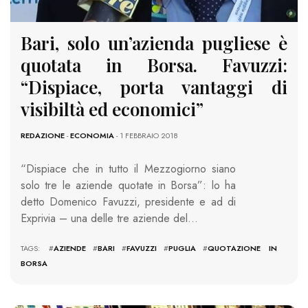
Bari, solo un’azienda pugliese è
quotata in Borsa. Favuzzi:
“Dispiace, porta vantaggi di
visibiltà ed economici”
REDAZIONE
-
ECONOMIA
- 1 FEBBRAIO 2018
“Dispiace che in tutto il Mezzogiorno siano
solo tre le aziende quotate in Borsa”: lo ha
detto Domenico Favuzzi, presidente e ad di
Exprivia – una delle tre aziende del…
TAGS: #
AZIENDE
#
BARI
#
FAVUZZI
#
PUGLIA
#
QUOTAZIONE IN
BORSA