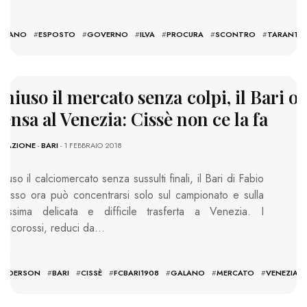
:
ILIANO
#
ESPOSTO
#
GOVERNO
#
ILVA
#
PROCURA
#
SCONTRO
#
TARANTO
hiuso il mercato senza colpi, il Bari o
ensa al Venezia: Cissè non ce la fa
EDAZIONE
-
BARI
- 1 FEBBRAIO 2018
hiuso il calciomercato senza sussulti finali, il Bari di Fabio
rosso ora può concentrarsi solo sul campionato e sulla
rossima delicata e difficile trasferta a Venezia. I
iancorossi, reduci da…
GS:
ANDERSON
#
BARI
#
CISSÈ
#
FCBARI1908
#
GALANO
#
MERCATO
#
VENEZIA