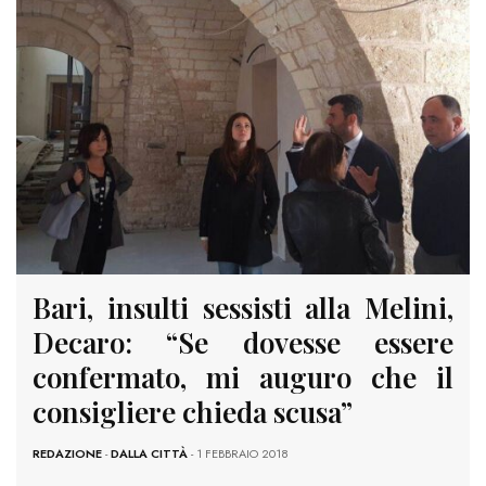
Bari, insulti sessisti alla Melini,
Decaro: “Se dovesse essere
confermato, mi auguro che il
consigliere chieda scusa”
REDAZIONE
-
DALLA CITTÀ
- 1 FEBBRAIO 2018