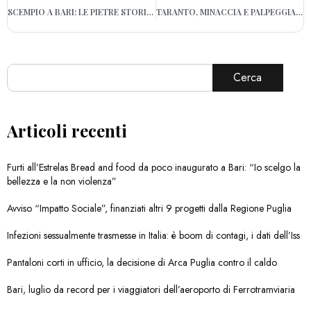
SCEMPIO A BARI: LE PIETRE STORICHE DEL CASTELLO SVEVO USATE COME PALI PER UN CAMPETTO DA CALCIO
TARANTO, MINACCIA E PALPEGGIA UNA DONNA ALLA FERMATA DEL BUS: ARRESTATO 50ENNE
Cerca
Articoli recenti
Furti all’Estrelas Bread and food da poco inaugurato a Bari: “Io scelgo la
bellezza e la non violenza”
Avviso “Impatto Sociale”, finanziati altri 9 progetti dalla Regione Puglia
Infezioni sessualmente trasmesse in Italia: è boom di contagi, i dati dell’Iss
Pantaloni corti in ufficio, la decisione di Arca Puglia contro il caldo
Bari, luglio da record per i viaggiatori dell’aeroporto di Ferrotramviaria