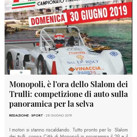
Monopoli, è l’ora dello Slalom dei
Trulli: competizione di auto sulla
panoramica per la selva
REDAZIONE
-
SPORT
- 28 GIUGNO 2019
I motori si stanno riscaldando. Tutto pronto per lo Slalom
dei trulli, coppa Città di Monopoli in programma il 29 e il