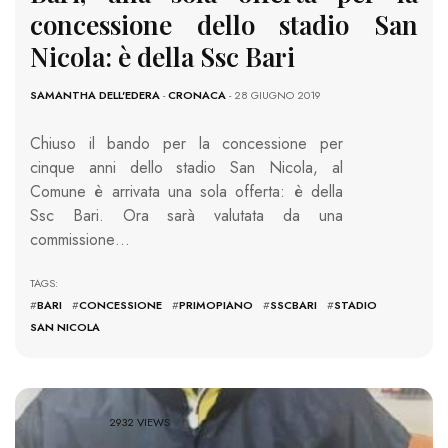
concessione dello stadio San
Nicola: è della Ssc Bari
SAMANTHA DELL'EDERA
-
CRONACA
- 28 GIUGNO 2019
Chiuso il bando per la concessione per
cinque anni dello stadio San Nicola, al
Comune è arrivata una sola offerta: è della
Ssc Bari. Ora sarà valutata da una
commissione…
TAGS:
#
BARI
#
CONCESSIONE
#
PRIMOPIANO
#
SSCBARI
#
STADIO
SAN NICOLA
2932 VIEWS