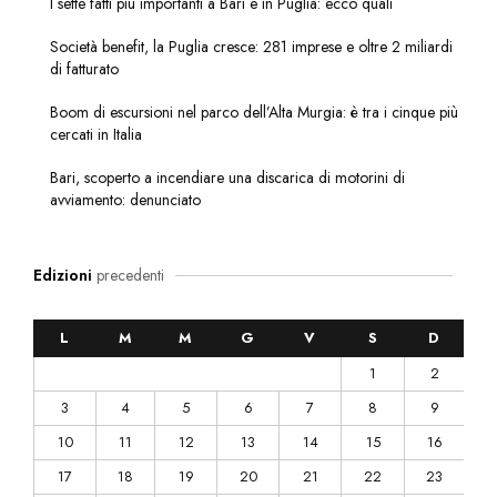
I sette fatti più importanti a Bari e in Puglia: ecco quali
Società benefit, la Puglia cresce: 281 imprese e oltre 2 miliardi
di fatturato
Boom di escursioni nel parco dell’Alta Murgia: è tra i cinque più
cercati in Italia
Bari, scoperto a incendiare una discarica di motorini di
avviamento: denunciato
Edizioni
precedenti
L
M
M
G
V
S
D
1
2
3
4
5
6
7
8
9
10
11
12
13
14
15
16
17
18
19
20
21
22
23