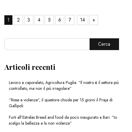
1
2
3
4
5
6
7
14
»
Cerca
Articoli recenti
Lavoro e caporalato, Agricoltura Puglia: “Il nostro è il settore più
controllato, ma non il più irregolare”
“Risse e violenze”, il questore chiude per 15 giorni il Praja di
Gallipoli
Furti all’Estrelas Bread and food da poco inaugurato a Bari: “Io
scelgo la bellezza e la non violenza”