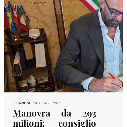
640 VIEWS
REDAZIONE
-
24 DICEMBRE 2025
Manovra da 293
milioni: consiglio