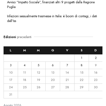
Avviso “Impatto Sociale”, finanziati altri 9 progetti dalla Regione
Puglia
Infezioni sessualmente trasmesse in Italia: è boom di contagi, i dati
dell’Iss
Edizioni
precedenti
L
M
M
G
V
S
D
1
2
3
4
5
6
7
8
9
10
11
12
13
14
15
16
17
18
19
20
21
22
23
24
25
26
27
28
29
30
31
Agosto
2026