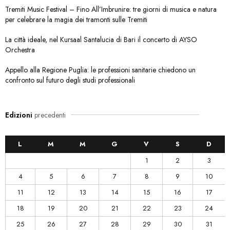
Tremiti Music Festival – Fino All’Imbrunire: tre giorni di musica e natura
per celebrare la magia dei tramonti sulle Tremiti
La città ideale, nel Kursaal Santalucia di Bari il concerto di AYSO
Orchestra
Appello alla Regione Puglia: le professioni sanitarie chiedono un
confronto sul futuro degli studi professionali
Edizioni
precedenti
L
M
M
G
V
S
D
1
2
3
4
5
6
7
8
9
10
11
12
13
14
15
16
17
18
19
20
21
22
23
24
25
26
27
28
29
30
31