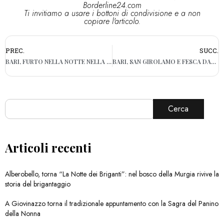
Borderline24.com
Ti invitiamo a usare i bottoni di condivisione e a non
copiare l'articolo.
PREC.
SUCC.
BARI, FURTO NELLA NOTTE NELLA GIOIELLERIA DI VIA CARULLI
BARI, SAN GIROLAMO E FESCA DANNO L’ADDIO A DINO GAGLIARDI: FUNERALE CON RESTRIZIONI
Cerca
Articoli recenti
Alberobello, torna “La Notte dei Briganti”: nel bosco della Murgia rivive la
storia del brigantaggio
A Giovinazzo torna il tradizionale appuntamento con la Sagra del Panino
della Nonna