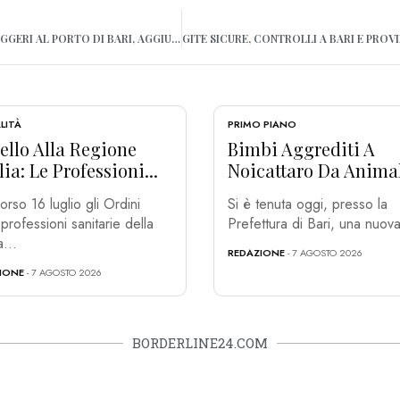
NUOVO TERMINAL PASSEGGERI AL PORTO DI BARI, AGGIUDICATI I LAVORI: ENTRO FEBBRAIO IL CANTIERE
LITÀ
PRIMO PIANO
ello Alla Regione
Bimbi Aggrediti A
ia: Le Professioni...
Noicattaro Da Animal
orso 16 luglio gli Ordini
Si è tenuta oggi, presso la
 professioni sanitarie della
Prefettura di Bari, una nuova
...
REDAZIONE
- 7 AGOSTO 2026
IONE
- 7 AGOSTO 2026
BORDERLINE24.COM