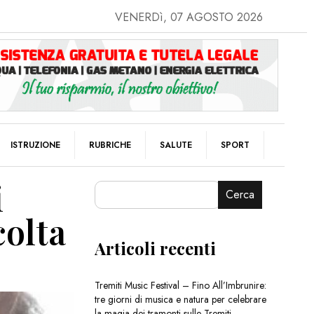
VENERDì, 07 AGOSTO 2026
ISTRUZIONE
RUBRICHE
SALUTE
SPORT
i
Cerca
colta
Articoli recenti
Tremiti Music Festival – Fino All’Imbrunire:
tre giorni di musica e natura per celebrare
la magia dei tramonti sulle Tremiti