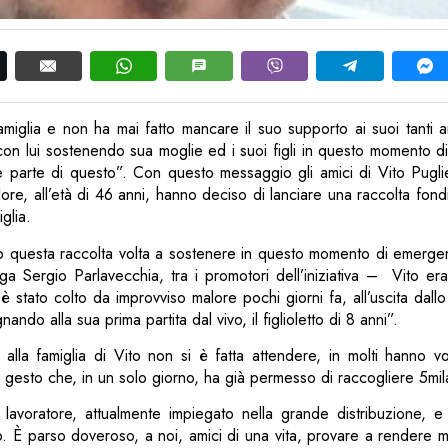
amiglia e non ha mai fatto mancare il suo supporto ai suoi tanti 
con lui sostenendo sua moglie ed i suoi figli in questo momento dif
e parte di questo”. Con questo messaggio gli amici di Vito Pugl
ore, all’età di 46 anni, hanno deciso di lanciare una raccolta fon
glia.
 questa raccolta volta a sostenere in questo momento di emerge
ega Sergio Parlavecchia, tra i promotori dell’iniziativa – Vito e
è stato colto da improvviso malore pochi giorni fa, all’uscita dallo
ndo alla sua prima partita dal vivo, il figlioletto di 8 anni”.
o alla famiglia di Vito non si è fatta attendere, in molti hanno vo
gesto che, in un solo giorno, ha già permesso di raccogliere 5mil
lavoratore, attualmente impiegato nella grande distribuzione, e
tto. È parso doveroso, a noi, amici di una vita, provare a rendere