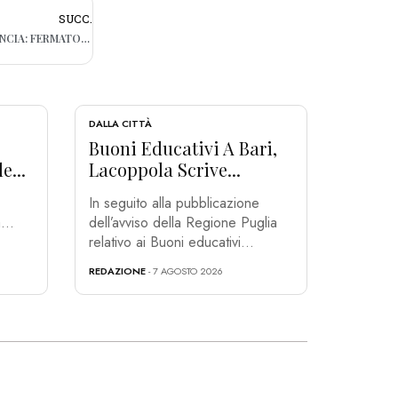
SUCC.
GITE SICURE, CONTROLLI A BARI E PROVINCIA: FERMATO BUS SENZA ASSICURAZIONE. MULTATI DUE AUTISTI IN PENSIONE
DALLA CITTÀ
Buoni Educativi A Bari,
e...
Lacoppola Scrive...
In seguito alla pubblicazione
...
dell’avviso della Regione Puglia
relativo ai Buoni educativi...
REDAZIONE
- 7 AGOSTO 2026