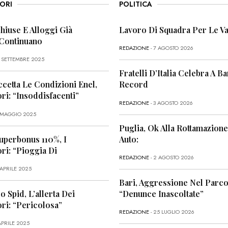
ORI
POLITICA
Chiuse E Alloggi Già
Lavoro Di Squadra Per Le Va
 Continuano
REDAZIONE
- 7 AGOSTO 2026
6 SETTEMBRE 2025
Fratelli D’Italia Celebra A Bar
ccetta Le Condizioni Enel,
Record
i: “Insoddisfacenti”
REDAZIONE
- 3 AGOSTO 2026
1 MAGGIO 2025
Puglia, Ok Alla Rottamazione
uperbonus 110%, I
Auto:
i: “Pioggia Di
REDAZIONE
- 2 AGOSTO 2026
 APRILE 2025
Bari, Aggressione Nel Parco
o Spid, L’allerta Dei
“Denunce Inascoltate”
ri: “Pericolosa”
REDAZIONE
- 25 LUGLIO 2026
APRILE 2025