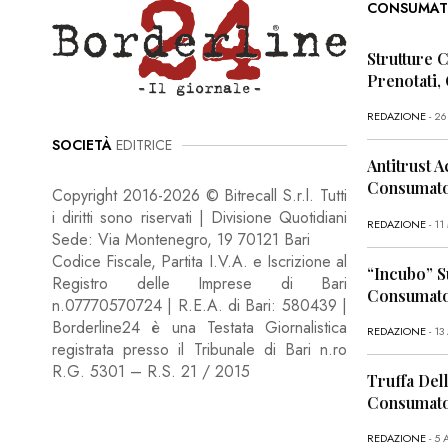
CONSUMAT
Strutture 
Prenotati,
REDAZIONE
- 2
SOCIETÀ
EDITRICE
Antitrust A
Consumator
Copyright 2016-2026 © Bitrecall S.r.l. Tutti
i diritti sono riservati | Divisione Quotidiani
REDAZIONE
- 1
Sede: Via Montenegro, 19 70121 Bari
Codice Fiscale, Partita I.V.A. e Iscrizione al
“Incubo” S
Registro delle Imprese di Bari
Consumator
n.07770570724 | R.E.A. di Bari: 580439 |
Borderline24 è una Testata Giornalistica
REDAZIONE
- 13
registrata presso il Tribunale di Bari n.ro
R.G. 5301 – R.S. 21 / 2015
Truffa Dell
Consumato
REDAZIONE
- 5 