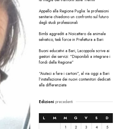
Appello alla Regione Puglia: le professioni
sanitarie chiedono un confronto sul futuro
degli studi professionali
Bimbi aggrediti a Noicattaro da animale
selvatico, task force in Prefettura a Bari
Buoni educativi a Bari, Lacoppola scrive ai
gestori dei servizi: “Disponibili a integrare i
fondi della Regione”
“Aiutaci a fare i cartoni”, al via oggi a Bari
l’installazione dei nuovi contenitori dedicati
alla differenziata
Edizioni
precedenti
L
M
M
G
V
S
D
1
2
3
4
5