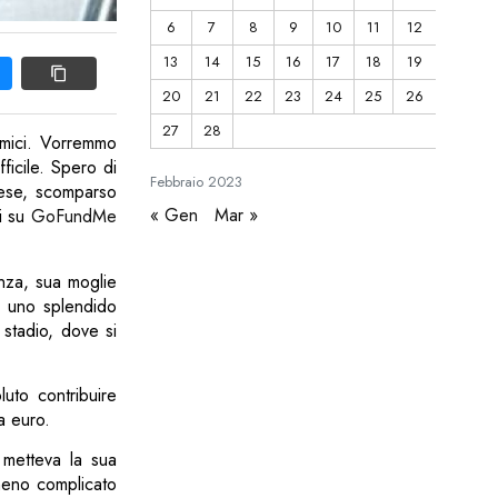
6
7
8
9
10
11
12
13
14
15
16
17
18
19
20
21
22
23
24
25
26
27
28
amici. Vorremmo
ficile. Spero di
Febbraio
2023
iese, scomparso
« Gen
Mar »
di su
GoFundMe
nza, sua moglie
ra uno splendido
 stadio, dove si
luto contribuire
a euro.
 metteva la sua
 meno complicato