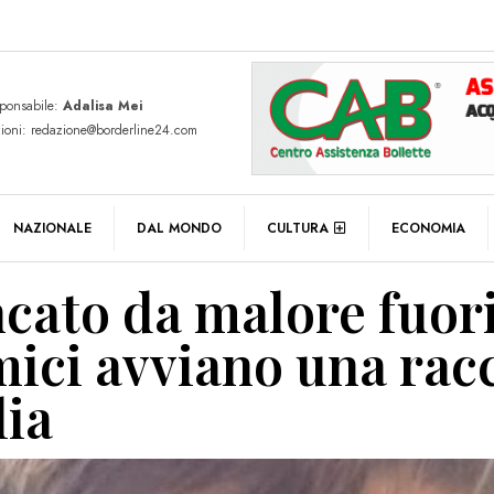
sponsabile:
Adalisa Mei
zioni: redazione@borderline24.com
NAZIONALE
DAL MONDO
CULTURA
ECONOMIA
ncato da malore fuor
amici avviano una rac
lia