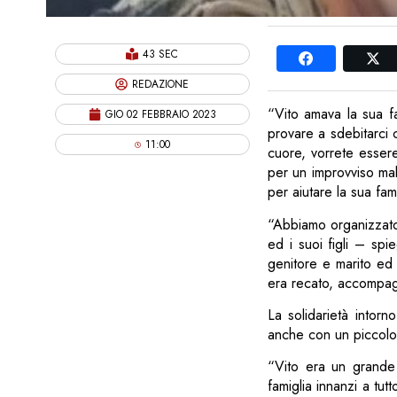
43 SEC
REDAZIONE
“Vito amava la sua f
GIO 02 FEBBRAIO 2023
provare a sdebitarci 
11:00
cuore, vorrete esser
per un improvviso mal
per aiutare la sua fami
“Abbiamo organizzato
ed i suoi figli – spi
genitore e marito ed 
era recato, accompagna
La solidarietà intorn
anche con un piccolo 
“Vito era un grande 
famiglia innanzi a tu